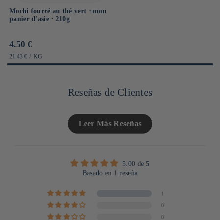
Mochi fourré au thé vert ⋅ mon
panier d'asie ⋅ 210g
Prix
4.50 €
habituel
PRIX
PAR
21.43 €
/
KG
UNITAIRE
Reseñas de Clientes
Leer Más Reseñas
5.00 de 5
Basado en 1 reseña
1
0
0