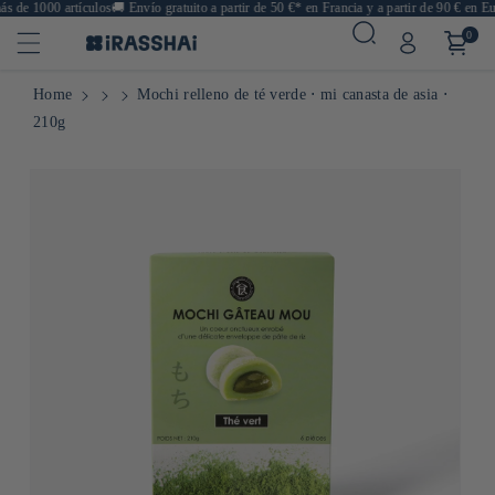
 de 1000 artículos
🚚
Envío gratuito a partir de 50 €* en Francia y a partir de 90 € en Eur
0
Home
Mochi relleno de té verde ⋅ mi canasta de asia ⋅
210g