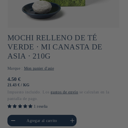
MOCHI RELLENO DE TÉ
VERDE ⋅ MI CANASTA DE
ASIA ⋅ 210G
Marque :
Mon panier d'asie
Precio
4.50 €
habitual
PRECIO
POR
21.43 €
/
KG
UNITARIO
Impuesto incluido. Los
gastos de envío
se calculan en la
pantalla de pago.
1 reseña
cantidad para Default
Aumentar cantidad para Default
Agregar al carrito
Title
Title