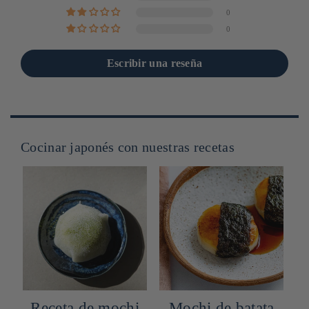
0
0
Escribir una reseña
Cocinar japonés con nuestras recetas
o
Receta de mochi
Mochi de batata