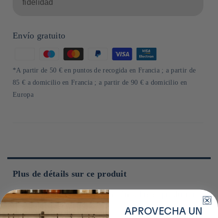
fidelidad
Envío gratuito
Formas
de
*A partir de 50 € en puntos de recogida en Francia ; a partir de
pago
85 € a domicilio en Francia ; a partir de 90 € a domicilio en
Europa
Plus de détails sur ce produit
Obtenga más información sobre el productor
APROVECHA UN