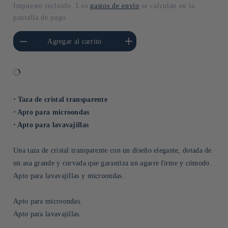
habitual
Impuesto incluido. Los
gastos de envío
se calculan en la
pantalla de pago.
cantidad para Default
Aumentar cantidad para Default
Agregar al carrito
Title
Title
⋅ Taza de cristal transparente
⋅ Apto para microondas
⋅ Apto para lavavajillas
Una taza de cristal transparente con un diseño elegante, dotada de
un asa grande y curvada que garantiza un agarre firme y cómodo.
Apto para lavavajillas y microondas.
Apto para microondas.
Apto para lavavajillas.