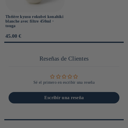
Théière kyusu rokubei konahiki
blanche avec filtre 450ml ⋅
touga
Prix
45.00 €
habituel
Reseñas de Clientes
Sé el primero en escribir una reseña
Escribir una reseña