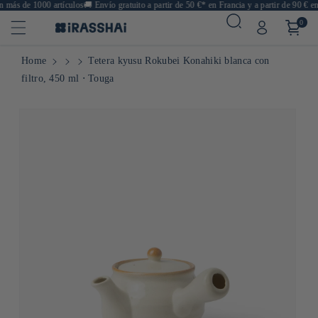
más de 1000 artículos
🚚
Envío gratuito a partir de 50 €* en Francia y a partir de 90 € en
0
Home
Tetera kyusu Rokubei Konahiki blanca con
filtro, 450 ml ⋅ Touga