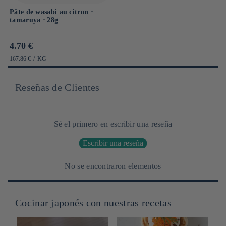
Pâte de wasabi au citron ⋅
tamaruya ⋅ 28g
Prix
4.70 €
habituel
PRIX
PAR
167.86 €
/
KG
UNITAIRE
Reseñas de Clientes
Sé el primero en escribir una reseña
Escribir una reseña
No se encontraron elementos
Cocinar japonés con nuestras recetas