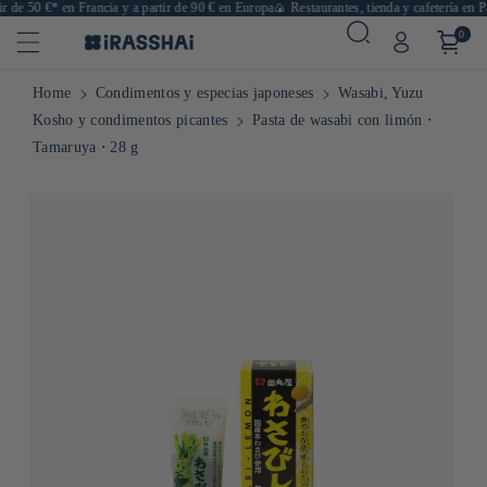
 de 50 €* en Francia y a partir de 90 € en Europa
🍙 Restaurantes, tienda y cafetería en Par
0
Home
Condimentos y especias japoneses
Wasabi, Yuzu
Kosho y condimentos picantes
Pasta de wasabi con limón ⋅
Tamaruya ⋅ 28 g