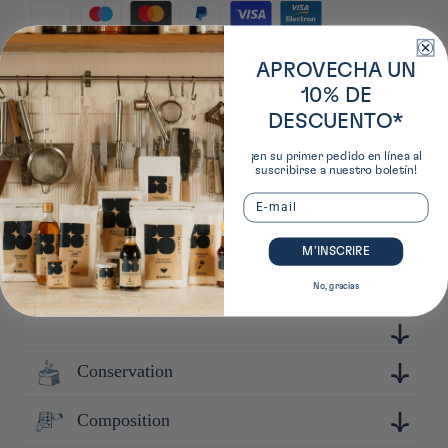
Formas
de
*A partir de 50 € en puntos de recogida en Francia ; a partir de
pago
APROVECHA UN
85 € a domicilio en Francia ; a partir de 90 € a domicilio en
10% DE
Europa
DESCUENTO*
¡en su primer pedido en línea al
suscribirse a nuestro boletín!
Email
M’INSCRIRE
Plus de détails sur ce produit
No, gracias
Obtenga más información sobre el productor
Conservation
Fondée il y a plus de 150 ans à Shizuoka, berceau historique
du wasabi, Tamaruya Honten est une entreprise pionnière
dans la fabrication de produits à base de wasabi. Spécialisée
Composition
Conserver à l'abri de la lumière, de la chaleur et de
dans la production de wasabi mariné et d'autres produits
l'humidité. Après ouverture : conserver au frais.
dérivés, l'entreprise est fière de perpétuer un savoir-faire