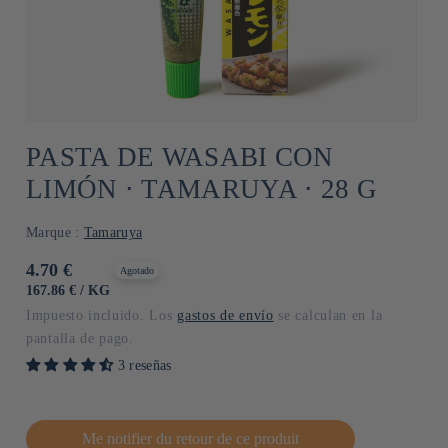
PASTA DE WASABI CON
LIMÓN ⋅ TAMARUYA ⋅ 28 G
Marque :
Tamaruya
Precio
4.70 €
Agotado
habitual
PRECIO
POR
167.86 €
/
KG
UNITARIO
Impuesto incluido. Los
gastos de envío
se calculan en la
pantalla de pago.
3 reseñas
Me notifier du retour de ce produit