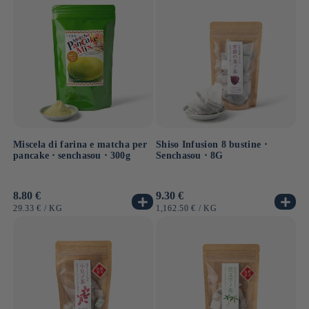
Miscela di farina e matcha per
Shiso Infusion 8 bustine ⋅
pancake ⋅ senchasou ⋅ 300g
Senchasou ⋅ 8G
Prezzo
8.80 €
Prezzo
9.30 €
di
di
PREZZO
PER
PREZZO
PER
29.33 €
/
KG
1,162.50 €
/
KG
listino
listino
UNITARIO
UNITARIO