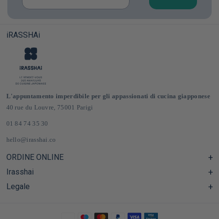
iRASSHAi
L'appuntamento imperdibile per gli appassionati di cucina giapponese
40 rue du Louvre, 75001 Parigi
01 84 74 35 30
hello@irasshai.co
ORDINE ONLINE
Irasshai
Centro assistenza e Domande frequenti
Consegna e spese di spedizione in Francia e in Europa
Legale
Orari di apertura al numero 40 di rue du Louvre, Parigi
Negozio online di prodotti alimentari giapponesi
Il concetto iRASSHAi
CGV
Il programma di fidelizzazione
Avviso legale