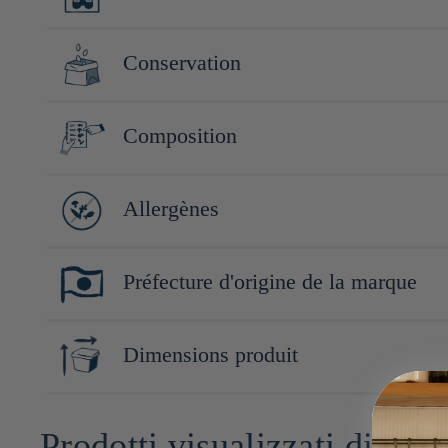
qu'une bonne alimentation pouvait résoudre tous les maux. Parta
régime alimentaire, le groupe Ohsawa fondé en 1945 prolonge se
Chauffez 5 minutes au bain marie ou 2 minutes au micro onde d
Conservation
Conserver à l'abri de la lumière, de la chaleur et de l'humidité.
Composition
Légumes (Japon - potiron kabocha, pomme de terre, carotte), oi
Allergènes
soja, épices, sel, extrait de levure, sucre d'érable, extrait de c
Soja, blé
Préfecture d'origine de la marque
Tokyo
Dimensions produit
18cm x 12cm x 6cm
Prodotti visualizzati di rece