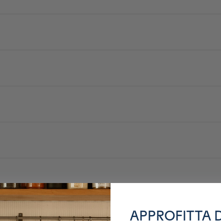
nt du principe que se contraindre à ne manger que des aliments sain sans y 
s travaux en ne cherchant à distribuer que des produits macrobiotiques à l
ans un plat adapté
gnon roti (Japon), huile de colza, concentré de tomate, fécule de pomme de
hou chinois, gingembre râpé, ail râpé, miso
APPROFITTA 
nte