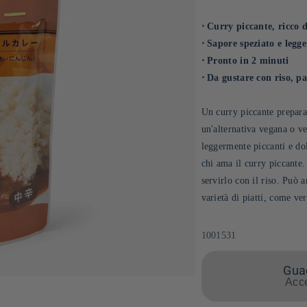
⋅ Curry piccante, ricco 
⋅ Sapore speziato e legg
⋅ Pronto in 2 minuti
⋅ Da gustare con riso, p
Un curry piccante prepara
un'alternativa vegana o ve
leggermente piccanti e dol
chi ama il curry piccante
servirlo con il riso. Può
varietà di piatti, come ver
SKU:
1001531
Guad
Acce