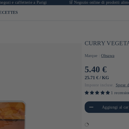
caffetterie a Parigi
🛒 Negozio online di prodotti alimentari gia
ECETTES
CURRY VEGETA
Marque :
Ohsawa
Prezzo
5.40 €
di
PREZZO
PER
25.71 €
/
KG
UNITARIO
Imposte incluse.
Spese d
listino
1 recensio
Diminuisci quantità per Default
Aumen
Aggiungi al car
Title