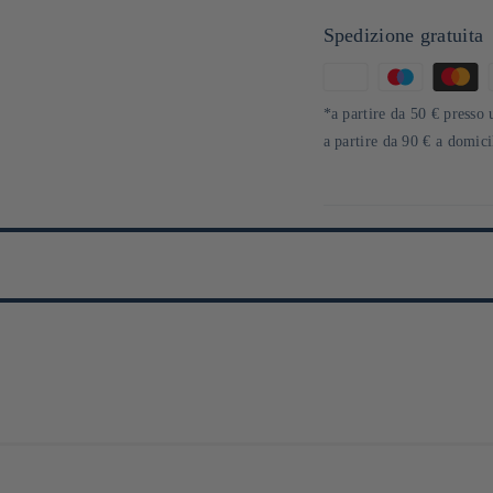
Spedizione gratuita
Metodi
di
*a partire da 50 € presso 
pagamento
a partire da 90 € a domic
e du mouvement macrobiotique. Il a cherché à introduire la philosophie du 