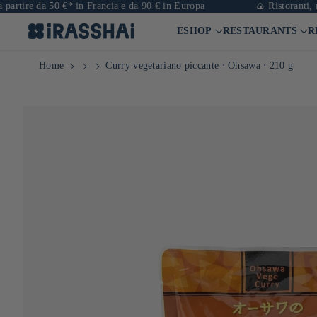
 da 50 €* in Francia e da 90 € in Europa
🍙 Ristoranti, negozi e 
ESHOP
RESTAURANTS
R
Home
Curry vegetariano piccante ⋅ Ohsawa ⋅ 210 g