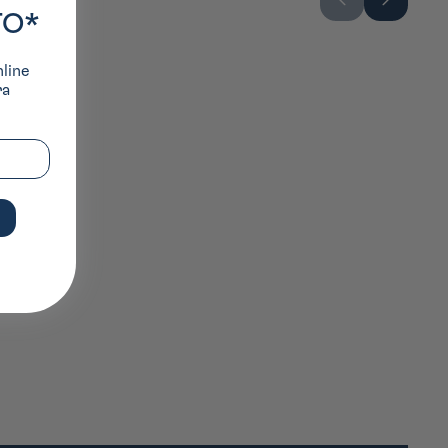
TO*
nline
ra