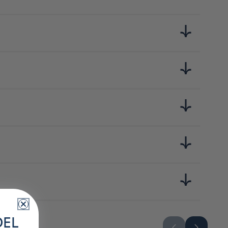
prendre de plaisir ne permettait d'adopter éternellement ce
a fois bon pour le corps comme le palais.
 terre, jus de pomme, farine de blé (Hokkaido, Japon), sauce
DEL