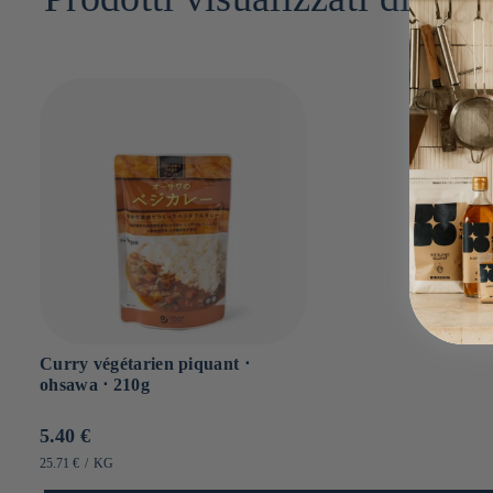
Curry végétarien piquant ⋅
ohsawa ⋅ 210g
Prix
5.40 €
habituel
PRIX
PAR
25.71 €
/
KG
UNITAIRE