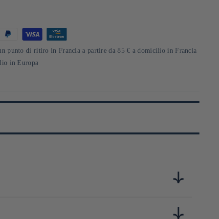
un punto di ritiro in Francia a partire da 85 € a domicilio in Francia
ilio in Europa
Ying et du yang dans l'alimentation en partant du principe