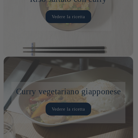
In una pentola capiente, fate soffriggere le cipolle
facilita la preparazione, e il tempo di cottura è relativamente
saltate in padella e poi cotte a fuoco lento in acqua o
marinate, spesso con zenzero o soia, apportano freschezza
corposità alla salsa. Se avete utilizzato un roux già
nell'olio. Aggiungete le carote e le patate, poi la carne.
breve, solitamente compreso tra
i 30 e i 40 minuti
. Il curry
brodo con il roux, finché tutto non risulta tenero e la salsa
e leggerezza che bilanciano la ricchezza del curry. Sono
pronto, come quelli del marchio S&B, aggiungetene un
Vedere la ricetta
Fate rosolare il tutto.
giapponese è quindi un
piatto
versatile che può essere
non si è addensata.
utilizzate anche per completare la zuppa di curry con un
po’ di più per ottenere la consistenza desiderata.
Versate il brodo e lasciate cuocere a fuoco lento per 30
adattato a molti gusti e che offre una moltitudine di varianti
Servito con il riso
: il curry giapponese viene quasi
contrasto di consistenze.
Far ridurre il curry:
se il vostro curry è troppo liquido,
minuti, finché le verdure non saranno tenere e la carne
per soddisfare tutti i palati, sia che si tratti di amanti dei
sempre servito con riso bianco, chiamato "kare raisu" (カ
Tagliatelle
,
Udon
o
,
Soba
: Sebbene il riso sia il
potete anche lasciarlo sobbollire a fuoco basso affinché
cotta.
piatti piccanti
o meno.
レーライス). Il riso assorbe la salsa densa, offrendo un
contorno tradizionale, alcuni preferiscono le tagliatelle
parte dell’acqua evapori. Questo concentrerà i sapori e
Aggiungere il roux al curry giapponese direttamente nella
connubio di consistenze e sapori.
giapponesi come l’Udon (più spesse) o la Soba (a base di
addenserà naturalmente la salsa. Fate attenzione a non
pentola e mescolare bene finché la salsa non si addensa.
grano saraceno). Assorbono anch’esse la salsa al curry e
cuocere troppo le verdure o la carne.
Il curry giapponese è un piatto confortante e familiare, si
Lasciare cuocere ancora per 10-15 minuti.
conferiscono un tocco in più ai piatti.
Aggiungere le patate
: le patate sono spesso utilizzate
prepara in pochi minuti ed è il cuore della cucina giapponese
Aggiungete la salsa di soia, il sale e il pepe. Servite con
Verdure saltate
: carote, cipolle o peperoni saltati possono
nelle ricette di curry giapponese. Contengono amido, il
sia al ristorante che a casa!
riso giapponese. Tempo di preparazione:
aggiungere colore e consistenza al piatto. Sono inoltre
che permette di utilizzarle per addensare la salsa. Potete
Curry vegetariano giapponese
ricchi di sapore e conferiscono una nota dolce e
aggiungere delle patate tagliate a cubetti e lasciarle
leggermente caramellata.
cuocere nel curry. Si sfalderanno parzialmente e
Carne
: sebbene il curry giapponese contenga spesso carne
addenseranno la salsa.
Vedere la ricetta
(pollo, manzo o maiale), le carni alla griglia o le cotolette
Pasta di miso
: anche una piccola quantità di pasta di
come il tonkatsu (maiale impanato) o il chicken katsu
miso può addensare e aggiungere un tocco di sapore
(pollo impanato) sono opzioni perfette per accompagnare
umami. Mescolatela con un po’ di brodo o acqua per
il curry. Questi prodotti possono essere serviti