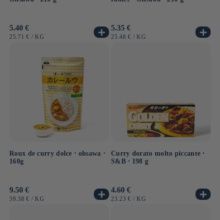
Prezzo
5.40 €
Prezzo
5.35 €
di
di
PREZZO
PER
PREZZO
PER
25.71 €
/
KG
25.48 €
/
KG
listino
listino
UNITARIO
UNITARIO
Roux de curry dolce ⋅ ohsawa ⋅
Curry dorato molto piccante ⋅
160g
S&B ⋅ 198 g
Prezzo
9.50 €
Prezzo
4.60 €
di
di
PREZZO
PER
PREZZO
PER
59.38 €
/
KG
23.23 €
/
KG
listino
listino
UNITARIO
UNITARIO