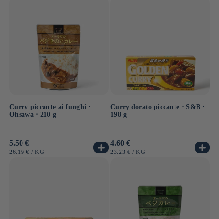
noodles.
Scopri la nostra selezione di curry per riscaldare o
cucinare per i più motivati!
Curry piccante ai funghi ⋅
Curry dorato piccante ⋅ S&B ⋅
Ohsawa ⋅ 210 g
198 g
Prezzo
5.50 €
Prezzo
4.60 €
di
di
PREZZO
PER
PREZZO
PER
26.19 €
/
KG
23.23 €
/
KG
listino
listino
UNITARIO
UNITARIO