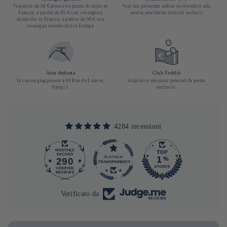
*a partire da 50 € presso un punto di ritiro in
*sul tuo prossimo ordine iscrivendoti alla
Francia; a partire da 85 € con consegna a
nostra newsletter (articoli esclusi)
domicilio in Francia; a partire da 90 € con
consegna a domicilio in Europa
Area dedicata
Club Fedeltà
In cucina giapponese a 40 Rue du Louvre,
Acquisti e missioni premiati & premi
Parigi 1
esclusivi
4284 recensioni
290
4284
Verificato da