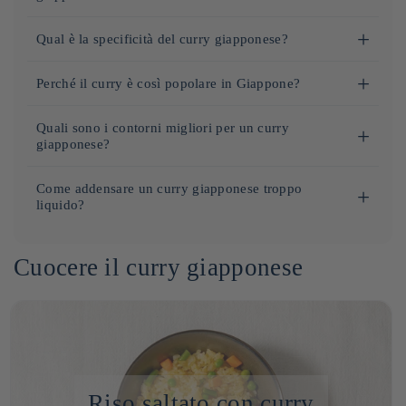
Tempo di preparazione:
Qual è la specificità del curry giapponese?
Preparazione: 15 minuti
Il curry giapponese, chiamato "kare" (カレー), è una
Tempo di cottura: 45 minuti
Perché il curry è così popolare in Giappone?
versione unica e popolare del curry che si distingue per
Ingredienti:
Il
curry giapponese
è diventato un piatto imperdibile grazie
diverse caratteristiche:
Quali sono i contorni migliori per un curry
al suo gusto unico e alla semplicità della sua preparazione.
giapponese?
500 g di carne (manzo, pollo o maiale)
Morbidezza e sapore
: il curry giapponese è generalmente
Introdotto in Giappone nel XIX secolo dagli inglesi, è stato
2 cipolle tritate
più delicato e meno piccante rispetto ai curry indiani o
Riso giapponese
: come accennato in precedenza, il riso
rapidamente adattato alla
cucina giapponese
sostituendo le
Come addensare un curry giapponese troppo
2 carote tagliate a rondelle
thailandesi. Ha un sapore dolce grazie all’aggiunta di
Koshihikari, un riso giapponese a chicchi corti, è quello
liquido?
spezie dal sapore forte con aromi più delicati. Oggi il
curry
2 patate tagliate a cubetti
mele, miele o zucchero.
più comunemente servito con il curry. La sua consistenza
giapponese
si presenta in diverse varianti, che includono
800 ml di brodo (di verdure o di pollo)
Se il vostro curry giapponese è troppo liquido, esistono
Roux
: la base del curry giapponese è chiamata "roux",
leggermente appiccicosa permette di assorbire
verdure
,
carne
(come
pollo
,
maiale
o
manzo
) e talvolta
2 cucchiai di olio
Cuocere il curry giapponese
diversi semplici accorgimenti per addensarlo mantenendo il
una miscela di farina e grasso, alla quale si aggiungono
perfettamente la salsa.
anche
mele
o
zenzero
per conferire dolcezza e complessità.
1 confezione di
e roux al curry giapponese
sapore e la consistenza del piatto. Ecco alcuni metodi diffusi:
spezie per ottenere una consistenza densa e cremosa.
Frittata giapponese (Tamagoyaki)
: una frittata morbida
1 cucchiaio di
salsa di soia
Questo piatto viene spesso servito con il
riso
, un
Ingredienti principali
: Gli ingredienti principali sono le
e leggermente dolce, spesso servita a fette, può
Utilizzare il roux per curry
: la soluzione più comune per
Sale e pepe q.b.
accompagnamento perfetto che attenua i
sapori piccanti
.
verdure (patate, carote, cipolle) e la carne (manzo, pollo o
aggiungere una nota dolce che bilancia i sapori piccanti
addensare un curry giapponese è aggiungere del roux per
Riso giapponese
da servire come contorno
Facile da preparare, è molto apprezzato anche in
Francia
,
maiale). Gli ingredienti vengono tagliati a pezzi
del curry. È un contorno classico, particolarmente
curry (spesso sotto forma di cubetti o pasta). Il roux è
dove sempre più persone lo stanno adottando. Il
roux
per il
relativamente grossi.
Preparazione:
apprezzato nei ristoranti giapponesi.
composto da farina e grasso (generalmente olio o burro) e
Riso saltato con curry
curry, spesso acquistato sotto forma di
pasta
o
brodo
, ne
Preparazione
: Le verdure e la carne vengono spesso
Sottaceti giapponesi (Tsukemono)
: Queste verdure
permette di addensare il curry aggiungendo al contempo