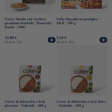
Curry Shojin con verdure
Salsa Hayashi in pastiglia ⋅
premium morbide ⋅ Hasutani
S&B ⋅ 140 g
Kunie ⋅ 200G
Prezzo
12.00 €
Prezzo
5.10 €
di
di
PREZZO
PER
PREZZO
PER
60.00 €
/
KG
36.43 €
/
KG
listino
listino
UNITARIO
UNITARIO
Curry al doburoku e koji
Curry al doburoku e koji dolce
piccante ⋅ Taiheidô ⋅ 200 g
⋅ Taiheido ⋅ 200 g