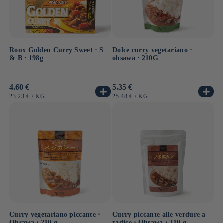
Roux Golden Curry Sweet ⋅ S
Dolce curry vegetariano ⋅
& B ⋅ 198g
ohsawa ⋅ 210G
Prezzo
4.60 €
Prezzo
5.35 €
di
di
PREZZO
PER
PREZZO
PER
23.23 €
/
KG
25.48 €
/
KG
listino
listino
UNITARIO
UNITARIO
Curry vegetariano piccante ⋅
Curry piccante alle verdure a
Ohsawa ⋅ 210 g
radice ⋅ Ohsawa ⋅ 210 g