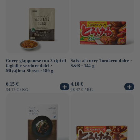
Curry giapponese con 3 tipi di
Salsa al curry Torokeru dolce ⋅
fagioli e verdure dolci ⋅
S&B ⋅ 144 g
Miyajima Shoyu ⋅ 180 g
Prezzo
6.15 €
Prezzo
4.10 €
di
di
PREZZO
PER
PREZZO
PER
34.17 €
/
KG
28.47 €
/
KG
listino
listino
UNITARIO
UNITARIO