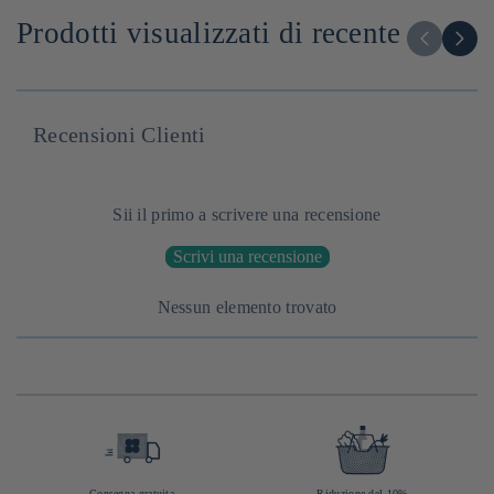
Glucides : g
Prodotti visualizzati di recente
Dont sucres : g
Sel : g
Recensioni Clienti
Sii il primo a scrivere una recensione
Scrivi una recensione
Nessun elemento trovato
Consegna gratuita
Riduzione del 10%