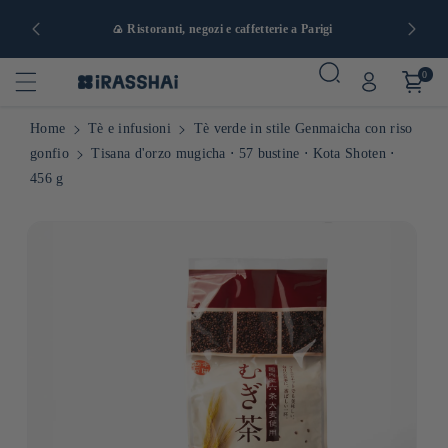
a e da 90 €
🍙 Ristoranti, negozi e caffetterie a Parigi
0
Home
Tè e infusioni
Tè verde in stile Genmaicha con riso
gonfio
Tisana d'orzo mugicha ⋅ 57 bustine ⋅ Kota Shoten ⋅
456 g