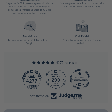
*a partire da 50 € presso un punto di ritiro in
*sul tuo prossimo ordine iscrivendoti alla
Francia; a partire da 85 € con consegna a
nostra newsletter (articoli esclusi)
domicilio in Francia; a partire da 90 € con
consegna a domicilio in Europa
Area dedicata
Club Fedeltà
In cucina giapponese a 40 Rue du Louvre,
Acquisti e missioni premiati & premi
Parigi 1
esclusivi
4277 recensioni
290
4277
Verificato da