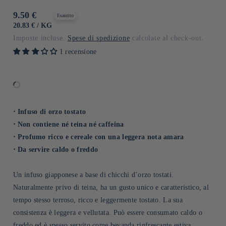
Prezzo
9.50 €
Esaurito
di
PREZZO
PER
20.83 €
/
KG
UNITARIO
listino
Imposte incluse.
Spese di spedizione
calcolate al check-out.
1 recensione
⋅ Infuso di orzo tostato
⋅ Non contiene né teina né caffeina
⋅ Profumo ricco e cereale con una leggera nota amara
⋅ Da servire caldo o freddo
Un infuso giapponese a base di chicchi d’orzo tostati.
Naturalmente privo di teina, ha un gusto unico e caratteristico, al
tempo stesso terroso, ricco e leggermente tostato. La sua
consistenza è leggera e vellutata. Può essere consumato caldo o
freddo ed è spesso servito come bevanda rinfrescante estiva.