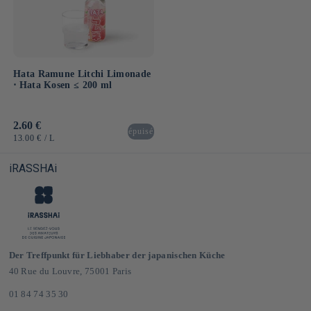
Hata Ramune Litchi Limonade
⋅ Hata Kosen ≤ 200 ml
Normaler
2.60 €
épuisé
Preis
GRUNDPREIS
PRO
13.00 €
/
L
iRASSHAi
Der Treffpunkt für Liebhaber der japanischen Küche
40 Rue du Louvre, 75001 Paris
01 84 74 35 30