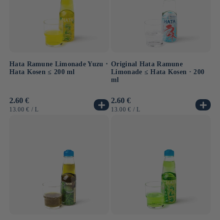
unverzichtbaren Bestandteil von Animes, Dramen und
kulturellen Veranstaltungen.
Hata Ramune Limonade Yuzu ⋅
Original Hata Ramune
Hata Kosen ≤ 200 ml
Limonade ≤ Hata Kosen · 200
ml
Normaler
2.60 €
Normaler
2.60 €
Preis
Preis
GRUNDPREIS
PRO
GRUNDPREIS
PRO
13.00 €
/
L
13.00 €
/
L