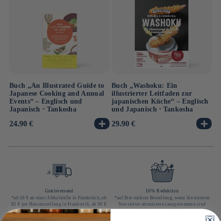
Buch „An Illustrated Guide to
Buch „Washoku: Ein
Japanese Cooking and Annual
illustrierter Leitfaden zur
Events“ – Englisch und
japanischen Küche“ – Englisch
Japanisch ⋅ Tankosha
und Japanisch ⋅ Tankosha
Normaler
24.90 €
Normaler
29.90 €
Preis
Preis
Gratisversand
10% Reduktion
*ab 50 € an einer Abholstelle in Frankreich, ab
*auf Ihre nächste Bestellung, wenn Sie unseren
85 € per Hauszustellung in Frankreich, ab 90 €
Newsletter abonnieren (ausgenommen sind
per Hauszustellung in Europa
bestimmte Artikel)