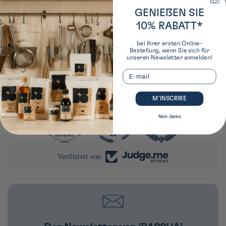
GENIEßEN SIE
10% RABATT*
Engagierter Bereich
Treueprogramm
bei Ihrer ersten Online-
In der japanischen Küche in 40 Rue du Louvre,
Belohnungen für Einkäufe und Aufträge &
Bestellung, wenn Sie sich für
Paris 1
exklusive Belohnungen
unseren Newsletter anmelden!
Email
4283 Bewertungen
M’INSCRIRE
Nein danke
290
4283
Verifiziert von