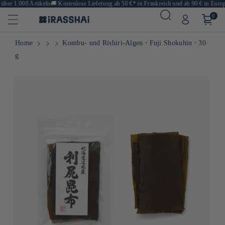
ber 1.000 Artikeln
🚚
Kostenlose Lieferung ab 50 €* in Frankreich und ab 90 € in Europa
0
Home
Kombu- und Rishiri-Algen ⋅ Fuji Shokuhin ⋅ 30
g