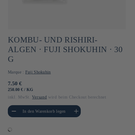
KOMBU- UND RISHIRI-
ALGEN ⋅ FUJI SHOKUHIN ⋅ 30
G
Marque :
Fuji Shokuhin
Normaler
7.50 €
Preis
GRUNDPREIS
PRO
250.00 €
/
KG
inkl. MwSt.
Versand
wird beim Checkout berechnet
gere die Menge für
Erhöhe die Menge für Default
In den Warenkorb legen
Default Title
Title