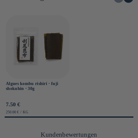
Sel : 1g
Algues kombu rishiri ⋅ fuji
shokuhin ⋅ 30g
Prix
7.50 €
habituel
PRIX
PAR
250.00 €
/
KG
UNITAIRE
Kundenbewertungen