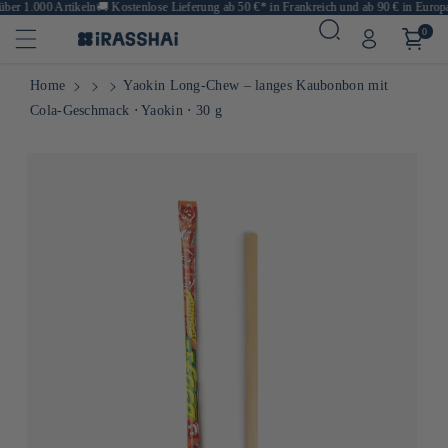
er 1.000 Artikeln
🚚
Kostenlose Lieferung ab 50 €* in Frankreich und ab 90 € in Europa

0
Home
Yaokin Long-Chew – langes Kaubonbon mit
Cola-Geschmack ⋅ Yaokin ⋅ 30 g