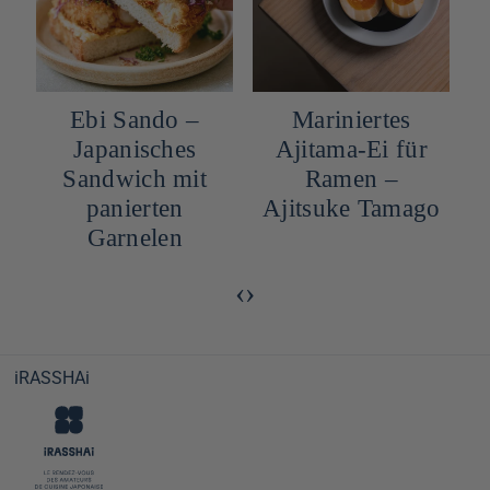
i Sando –
Mariniertes
Yasai So
panisches
Ajitama-Ei für
Gemü
ndwich mit
Ramen –
panierten
Ajitsuke Tamago
Garnelen
‹
›
iRASSHAi