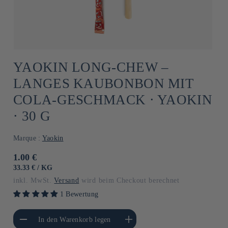
YAOKIN LONG-CHEW –
LANGES KAUBONBON MIT
COLA-GESCHMACK ⋅ YAOKIN
⋅ 30 G
Marque :
Yaokin
Normaler
1.00 €
Preis
GRUNDPREIS
PRO
33.33 €
/
KG
inkl. MwSt.
Versand
wird beim Checkout berechnet
1 Bewertung
gere die Menge für
Erhöhe die Menge für Default
In den Warenkorb legen
Default Title
Title