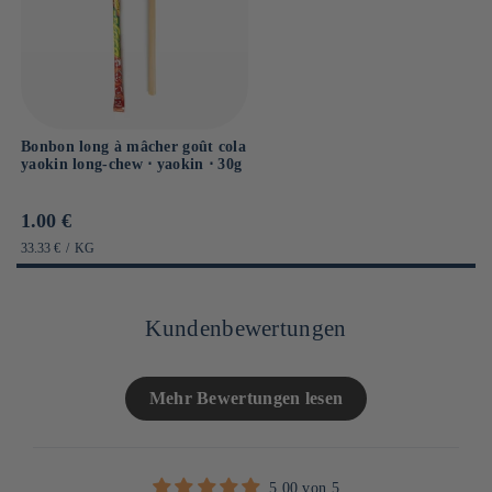
Bonbon long à mâcher goût cola
yaokin long-chew ⋅ yaokin ⋅ 30g
Prix
1.00 €
habituel
PRIX
PAR
33.33 €
/
KG
UNITAIRE
Kundenbewertungen
Mehr Bewertungen lesen
5.00 von 5