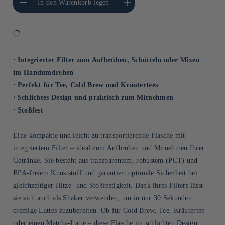
In den Warenkorb legen
Default Title
Title
⋅ Integrierter Filter zum Aufbrühen, Schütteln oder Mixen
im Handumdrehen
⋅ Perfekt für Tee, Cold Brew und Kräutertees
⋅ Schlichtes Design und praktisch zum Mitnehmen
⋅ Stoßfest
Eine kompakte und leicht zu transportierende Flasche mit
integriertem Filter – ideal zum Aufbrühen und Mitnehmen Ihrer
Getränke. Sie besteht aus transparentem, robustem (PCT) und
BPA-freiem Kunststoff und garantiert optimale Sicherheit bei
gleichzeitiger Hitze- und Stoßfestigkeit. Dank ihres Filters lässt
sie sich auch als Shaker verwenden, um in nur 30 Sekunden
cremige Lattes zuzubereiten. Ob für Cold Brew, Tee, Kräutertee
oder einen Matcha-Latte – diese Flasche im schlichten Design