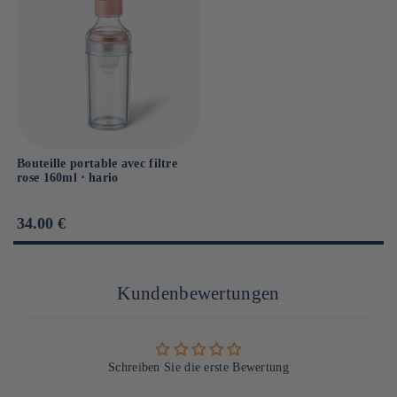
Joint d'étanchéité : Caoutchouc de silicone
d’une marque pionnière, aujourd’hui présente dans les
cuisines, les cafés et les concours de barista du monde entier.
Bouteille portable avec filtre
rose 160ml ⋅ hario
Prix
34.00 €
habituel
Kundenbewertungen
Schreiben Sie die erste Bewertung