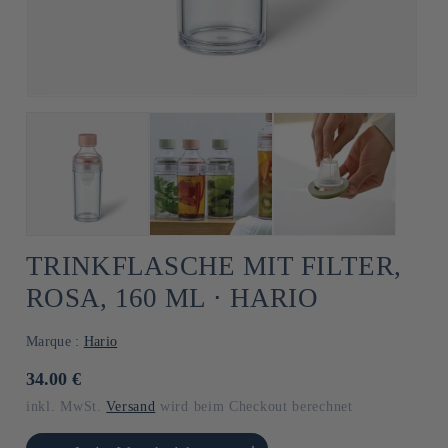
TRINKFLASCHE MIT FILTER,
ROSA, 160 ML ⋅ HARIO
Marque :
Hario
Normaler
34.00 €
Preis
inkl. MwSt.
Versand
wird beim Checkout berechnet
gere die Menge für
Erhöhe die Menge für Default