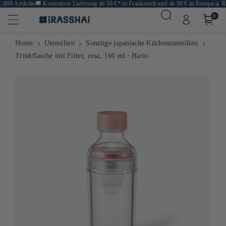
00 Artikeln
🚚
Kostenlose Lieferung ab 50 €* in Frankreich und ab 90 € in Europa
🍙 Rest
0
Home
Utensilien
Sonstige japanische Küchenutensilien
Trinkflasche mit Filter, rosa, 160 ml ⋅ Hario