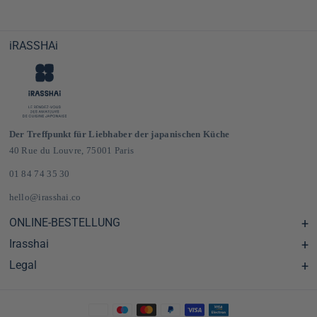
iRASSHAi
Der Treffpunkt für Liebhaber der japanischen Küche
40 Rue du Louvre, 75001 Paris
01 84 74 35 30
hello@irasshai.co
ONLINE-BESTELLUNG
Irasshai
Hilfezentrum & FAQ
Lieferung und Versandkosten in Frankreich und Europa
Legal
Öffnungszeiten in der Rue du Louvre 40, Paris
Japanischer Online-Lebensmittelladen
Das iRASSHAi-Konzept
CGV
Das Treueprogramm
Impressum