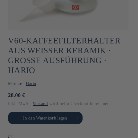
V60-KAFFEEFILTERHALTER
AUS WEISSER KERAMIK ⋅ G
ROSSE AUSFÜHRUNG ⋅ HA
RIO
Marque :
Hario
Normaler
28.00 €
Preis
inkl. MwSt.
Versand
wird beim Checkout berechnet
gere die Menge für
Erhöhe die Menge für Default
In den Warenkorb legen
Default Title
Title