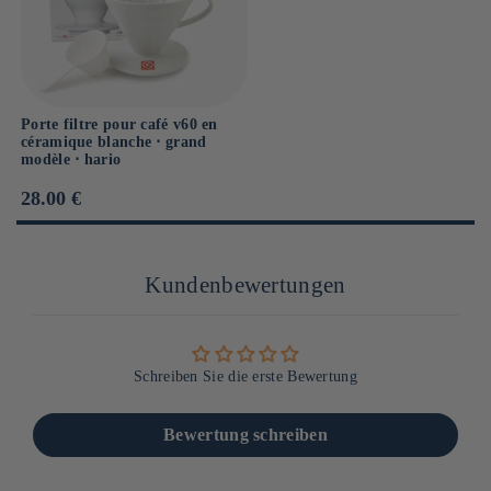
Porte filtre pour café v60 en
céramique blanche ⋅ grand
modèle ⋅ hario
Prix
28.00 €
habituel
Kundenbewertungen
Schreiben Sie die erste Bewertung
Bewertung schreiben