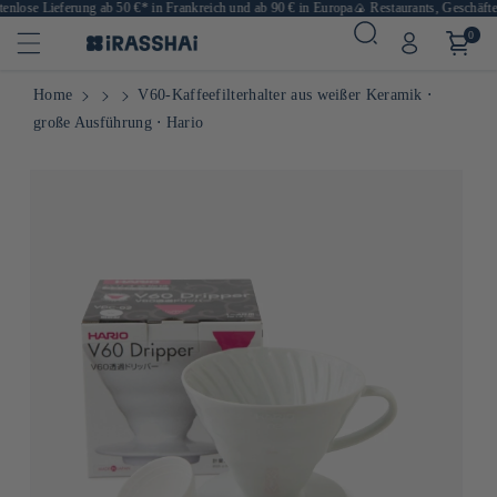
lose Lieferung ab 50 €* in Frankreich und ab 90 € in Europa
🍙 Restaurants, Geschäfte u
0
Home
V60-Kaffeefilterhalter aus weißer Keramik ⋅
große Ausführung ⋅ Hario