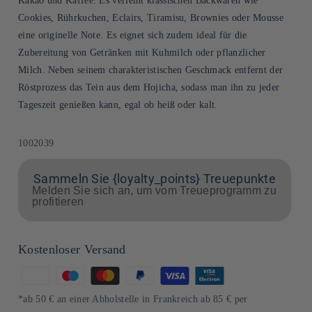
Kakao und Kaffee. Es verleiht klassischen Backwaren wie
Cookies, Rührkuchen, Eclairs, Tiramisu, Brownies oder Mousse
eine originelle Note. Es eignet sich zudem ideal für die
Zubereitung von Getränken mit Kuhmilch oder pflanzlicher
Milch. Neben seinem charakteristischen Geschmack entfernt der
Röstprozess das Tein aus dem Hojicha, sodass man ihn zu jeder
Tageszeit genießen kann, egal ob heiß oder kalt.
SKU:
1002039
Sammeln Sie {loyalty_points} Treuepunkte
Melden Sie sich an, um vom Treueprogramm zu
profitieren
Kostenloser Versand
Zahlungsmethoden
*ab 50 € an einer Abholstelle in Frankreich ab 85 € per