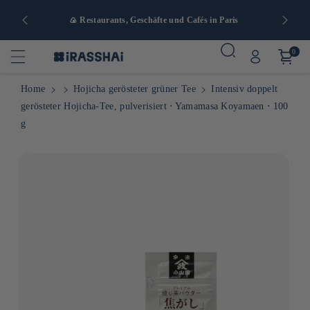
nd ab 90 €
🍙 Restaurants, Geschäfte und Cafés in Paris
0
Home
Hojicha gerösteter grüner Tee
Intensiv doppelt
gerösteter Hojicha-Tee, pulverisiert ⋅ Yamamasa Koyamaen ⋅ 100
g