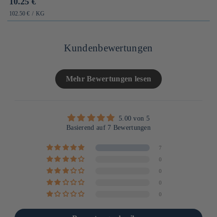
Prix
10.25 €
habituel
PRIX
PAR
102.50 €
/
KG
UNITAIRE
Kundenbewertungen
Mehr Bewertungen lesen
5.00 von 5
Basierend auf 7 Bewertungen
7
0
0
0
0