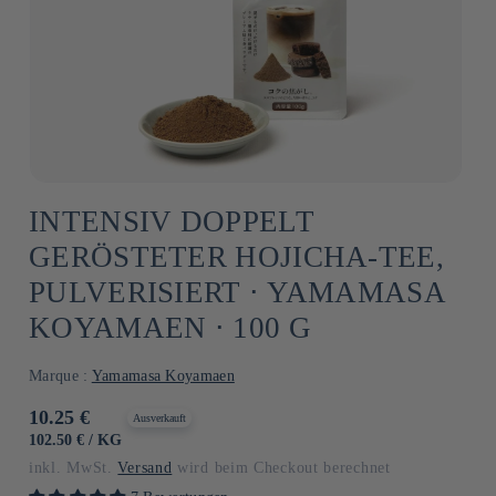
INTENSIV DOPPELT
GERÖSTETER HOJICHA-TEE,
PULVERISIERT ⋅ YAMAMASA
KOYAMAEN ⋅ 100 G
Marque :
Yamamasa Koyamaen
Normaler
10.25 €
Ausverkauft
Preis
GRUNDPREIS
PRO
102.50 €
/
KG
inkl. MwSt.
Versand
wird beim Checkout berechnet