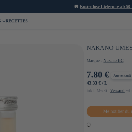
🚚
Kostenlose Lieferung ab 50 €* in Frankreich und ab 90 € in Europ
S
RECETTES
NAKANO UMESH
Marque :
Nakano BC
Normaler
7.80 €
Ausverkauft
Preis
GRUNDPREIS
PRO
43.33 €
/
L
inkl. MwSt.
Versand
wir
Me notifier du 