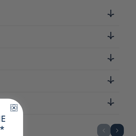
une ume. La société, née d'une petite usine de fabrication de
on, elle a développé des procédés uniques, notamment pour la
IE
*