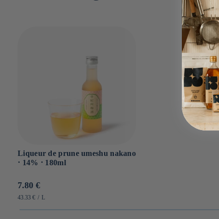
Liqueur de prune umeshu nakano
⋅ 14% ⋅ 180ml
Prix
7.80 €
habituel
PRIX
PAR
43.33 €
/
L
UNITAIRE