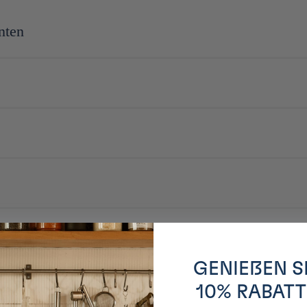
nten
t japonais renommé de boissons alcoolisées et de produits dérivés de la pr
iqueurs, de mirin, de sake et d'umeshu. Avec une longue histoire d'innovati
GENIEßEN S
te
10% RABATT