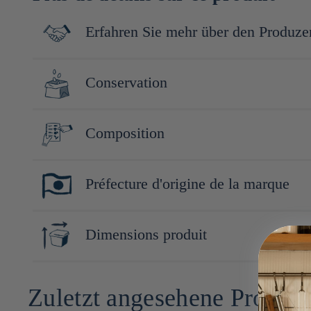
Erfahren Sie mehr über den Produze
Nakano BC, fondée en 1961 et située à Wakayama, est un fabrican
Conservation
soja en 1932, se distingue par son savoir-faire en matière de l
production de fruits fermentés et de liqueurs à base de prune.
Conserver à l'abri de la lumière, de la chaleur et de l'humidité.
Composition
Prune ume (Wakayama, Japon), sucre / Alcool brassé
Préfecture d'origine de la marque
Wakayama
Dimensions produit
19cm x 5cm x 5cm
Zuletzt angesehene Produk