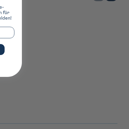
e-
h für
lden!