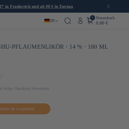
a
0
Warenkorb
DE
0.00 €
U-PFLAUMENLIKÖR ⋅ 14 % ⋅ 180 ML
d beim Checkout berechnet
retour de ce produit