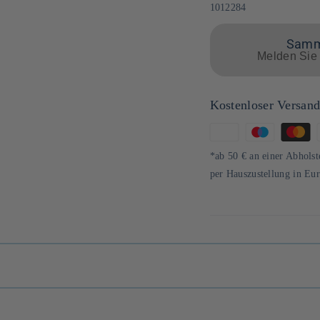
SKU:
1012284
Samme
Melden Sie 
Kostenloser Versan
Zahlungsmethoden
*ab 50 € an einer Abholst
per Hauszustellung in Eu