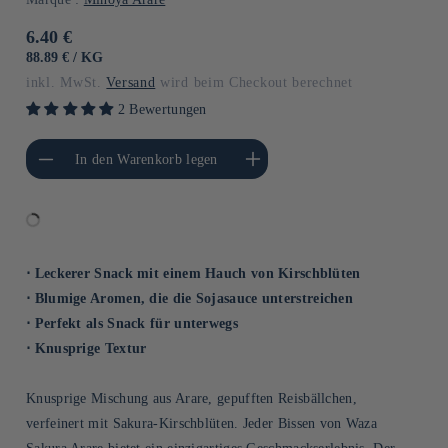
Normaler
6.40 €
Preis
GRUNDPREIS
PRO
88.89 €
/
KG
inkl. MwSt.
Versand
wird beim Checkout berechnet
2 Bewertungen
gere die Menge für
Erhöhe die Menge für Default
In den Warenkorb legen
Default Title
Title
⋅ Leckerer Snack mit einem Hauch von Kirschblüten
⋅ Blumige Aromen, die die Sojasauce unterstreichen
⋅ Perfekt als Snack für unterwegs
⋅ Knusprige Textur
Knusprige Mischung aus Arare, gepufften Reisbällchen,
verfeinert mit Sakura-Kirschblüten. Jeder Bissen von Waza