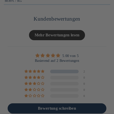
PRIX
PAR
88.89 €
/
KG
UNITAIRE
Kundenbewertungen
Mehr Bewertungen lesen
5.00 von 5
Basierend auf 2 Bewertungen
2
0
0
0
0
Bewertung schreiben