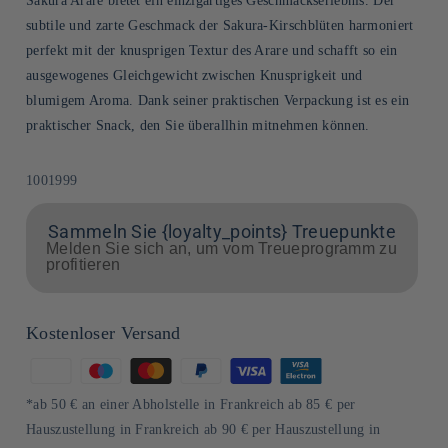
Sakura Arare bietet ein einzigartiges Geschmackserlebnis. Der
subtile und zarte Geschmack der Sakura-Kirschblüten harmoniert
perfekt mit der knusprigen Textur des Arare und schafft so ein
ausgewogenes Gleichgewicht zwischen Knusprigkeit und
blumigem Aroma. Dank seiner praktischen Verpackung ist es ein
praktischer Snack, den Sie überallhin mitnehmen können.
SKU:
1001999
Sammeln Sie {loyalty_points} Treuepunkte
Melden Sie sich an, um vom Treueprogramm zu
profitieren
Kostenloser Versand
Zahlungsmethoden
*ab 50 € an einer Abholstelle in Frankreich ab 85 € per
Hauszustellung in Frankreich ab 90 € per Hauszustellung in