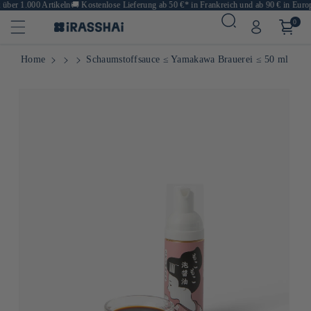
ber 1.000 Artikeln
🚚
Kostenlose Lieferung ab 50 €* in Frankreich und ab 90 € in Europa
0
Home
Schaumstoffsauce ≤ Yamakawa Brauerei ≤ 50 ml