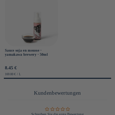
Sauce soja en mousse ⋅
yamakawa brewery ⋅ 50ml
Prix
8.45 €
habituel
PRIX
PAR
169.00 €
/
L
UNITAIRE
Kundenbewertungen
Schreiben Sie die erste Bewertung