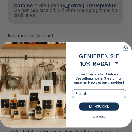
Sammeln Sie {loyalty_points} Treuepunkte
Melden Sie sich an, um vom Treueprogramm zu
profitieren
Kostenloser Versand
Zahlungsmethoden
GENIEßEN SIE
*ab 50 € an einer Abholstelle in Frankreich ab 85 € per
10% RABATT*
Hauszustellung in Frankreich ab 90 € per Hauszustellung in
Europa
bei Ihrer ersten Online-
Bestellung, wenn Sie sich für
unseren Newsletter anmelden!
Email
M’INSCRIRE
Nein danke
Plus de détails sur ce produit
Erfahren Sie mehr über den Produzenten