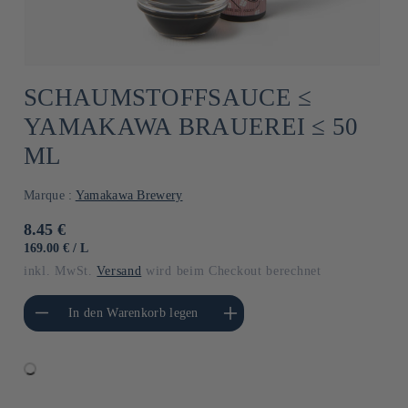
SCHAUMSTOFFSAUCE ≤
YAMAKAWA BRAUEREI ≤ 50
ML
Marque :
Yamakawa Brewery
Normaler
8.45 €
Preis
GRUNDPREIS
PRO
169.00 €
/
L
inkl. MwSt.
Versand
wird beim Checkout berechnet
gere die Menge für
Erhöhe die Menge für Default
In den Warenkorb legen
Default Title
Title