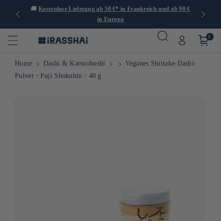
er 1.000
🚚
Kostenlose Lieferung ab 50 €* in Frankreich und ab 90 €
🍙
in Europa
0
Home
Dashi & Katsuobushi
Veganes Shiitake-Dashi-
Pulver ⋅ Fuji Shokuhin ⋅ 40 g