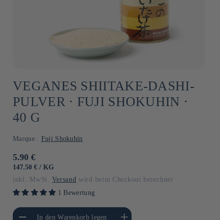
VEGANES SHIITAKE-DASHI-
PULVER ⋅ FUJI SHOKUHIN ⋅
40 G
Marque :
Fuji Shokuhin
Normaler
5.90 €
Preis
GRUNDPREIS
PRO
147.50 €
/
KG
inkl. MwSt.
Versand
wird beim Checkout berechnet
1 Bewertung
gere die Menge für
Erhöhe die Menge für Default
In den Warenkorb legen