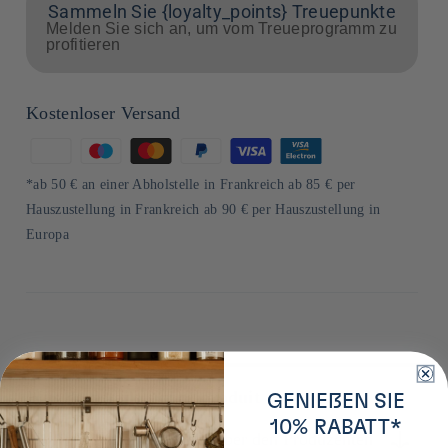
Sammeln Sie {loyalty_points} Treuepunkte
Melden Sie sich an, um vom Treueprogramm zu
profitieren
Kostenloser Versand
Zahlungsmethoden
*ab 50 € an einer Abholstelle in Frankreich ab 85 € per
Hauszustellung in Frankreich ab 90 € per Hauszustellung in
Europa
Plus de détails sur ce produit
GENIEßEN SIE
10% RABATT*
Erfahren Sie mehr über den Produzenten