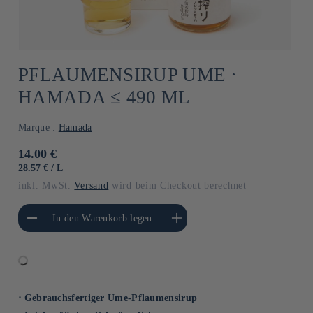
PFLAUMENSIRUP UME ·
HAMADA ≤ 490 ML
Marque :
Hamada
Normaler
14.00 €
Preis
GRUNDPREIS
PRO
28.57 €
/
L
inkl. MwSt.
Versand
wird beim Checkout berechnet
gere die Menge für
Erhöhe die Menge für Default
In den Warenkorb legen
Default Title
Title
⋅ Gebrauchsfertiger Ume-Pflaumensirup