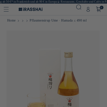
ab 50 €* in Frankreich und ab 90 € in Europa
🍙 Restaurants, Geschäfte und Cafés in Par
0
Home
Pflaumensirup Ume · Hamada ≤ 490 ml