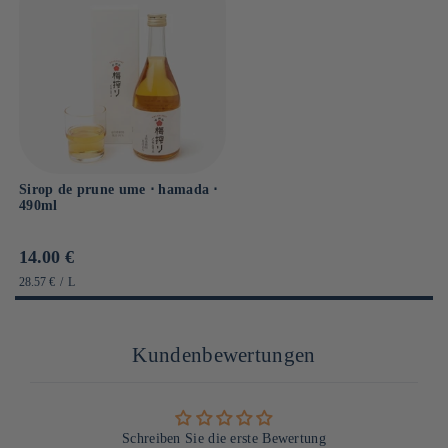
Sirop de prune ume ⋅ hamada ⋅
490ml
Prix
14.00 €
habituel
PRIX
PAR
28.57 €
/
L
UNITAIRE
Kundenbewertungen
Schreiben Sie die erste Bewertung