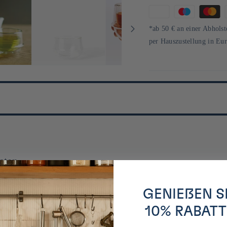
Zahlungsmethoden
*ab 50 € an einer Abholst
per Hauszustellung in Eu
nten
GENIEßEN S
e thé et le café, sont conçus avec un sens aigu du détail, où chaque courbe 
atériaux de haute qualité, tels que le verre, la porcelaine, et l'acier inoxyd
10% RABATT