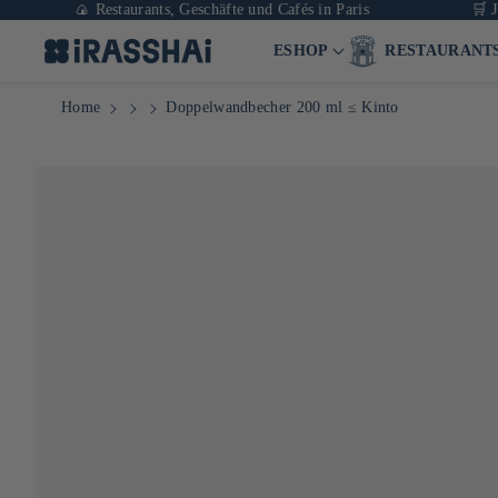
🍙 Restaurants, Geschäfte und Cafés in Paris
🛒 Japan
ESHOP
RESTAURANT
Home
Doppelwandbecher 200 ml ≤ Kinto