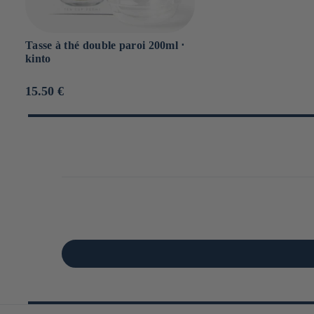
Tasse à thé double paroi 200ml ⋅
kinto
Prix
15.50 €
habituel