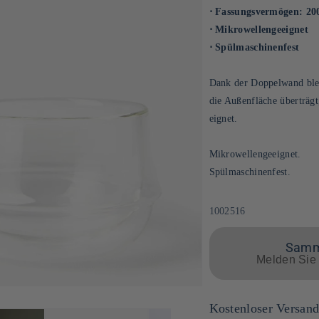
⋅ Fassungsvermögen: 20
⋅ Mikrowellengeeignet
⋅ Spülmaschinenfest
Dank der Doppelwand bleib
die Außenfläche überträgt
eignet.
Mikrowellengeeignet.
Spülmaschinenfest.
SKU:
1002516
Samme
Melden Sie 
Kostenloser Versan