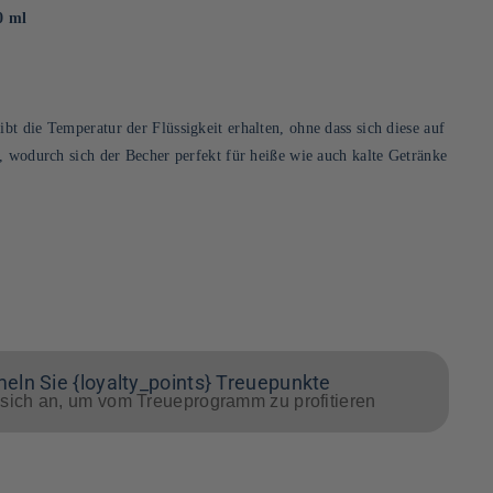
0 ml
t die Temperatur der Flüssigkeit erhalten, ohne dass sich diese auf
, wodurch sich der Becher perfekt für heiße wie auch kalte Getränke
ln Sie {loyalty_points} Treuepunkte
sich an, um vom Treueprogramm zu profitieren
d