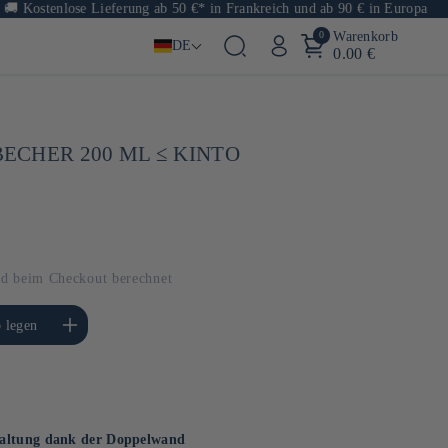
ostenlose Lieferung ab 50 €* in Frankreich und ab 90 € in Europa
0
Warenkorb
DE
0.00 €
CHER 200 ML ≤ KINTO
d beim Checkout berechnet
e die Menge für Default
 legen
Title
haltung dank der Doppelwand