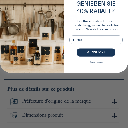
GENIEßEN SIE
Kostenloser Versand
10% RABATT*
Zahlungsmethoden
bei Ihrer ersten Online-
Bestellung, wenn Sie sich für
*ab 50 € an einer Abholstelle in Frankreich ab 85 € per
unseren Newsletter anmelden!
Hauszustellung in Frankreich ab 90 € per Hauszustellung in
Email
Europa
M’INSCRIRE
Nein danke
Plus de détails sur ce produit
Préfecture d'origine de la marque
Miyazaki
Dimensions produit
8cm x 7cm x 7cm