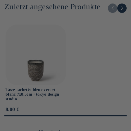
Zuletzt angesehene Produkte
Tasse tachetée bleue vert et
blanc 7x8.5cm ⋅ tokyo design
studio
Prix
8.00 €
habituel