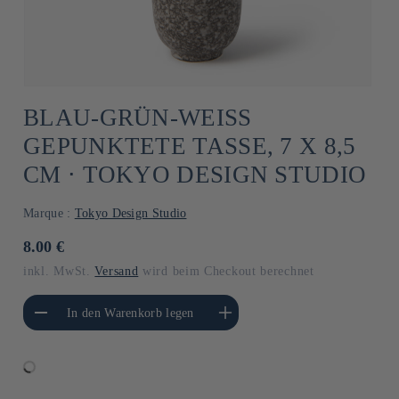
BLAU-GRÜN-WEISS G
EPUNKTETE TASSE, 7 X 8,5 C
M ⋅ TOKYO DESIGN STUDIO
Marque :
Tokyo Design Studio
Normaler
8.00 €
Preis
inkl. MwSt.
Versand
wird beim Checkout berechnet
gere die Menge für
Erhöhe die Menge für Default
In den Warenkorb legen
Default Title
Title