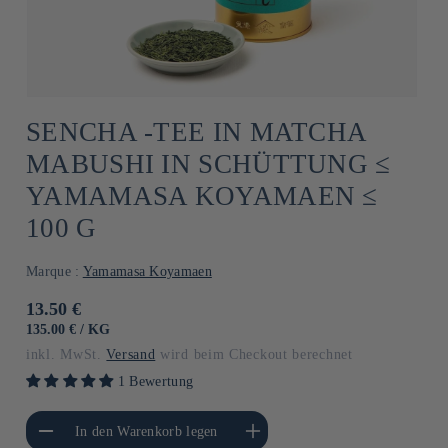
SENCHA -TEE IN MATCHA
MABUSHI IN SCHÜTTUNG ≤
YAMAMASA KOYAMAEN ≤
100 G
Marque :
Yamamasa Koyamaen
Normaler
13.50 €
Preis
GRUNDPREIS
PRO
135.00 €
/
KG
inkl. MwSt.
Versand
wird beim Checkout berechnet
1 Bewertung
gere die Menge für
Erhöhe die Menge für Default
In den Warenkorb legen
Default Title
Title