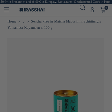
0 €* in Frankreich und ab 90 € in Europa
🍙 Restaurants, Geschäfte und Cafés in Paris
🛒
0
Home
Sencha -Tee in Matcha Mabushi in Schüttung ≤
Yamamasa Koyamaen ≤ 100 g