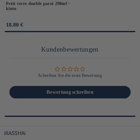
Petit verre double paroi 290ml ⋅
kinto
Prix
18.80 €
habituel
Kundenbewertungen
Schreiben Sie die erste Bewertung
Bewertung schreiben
iRASSHAi