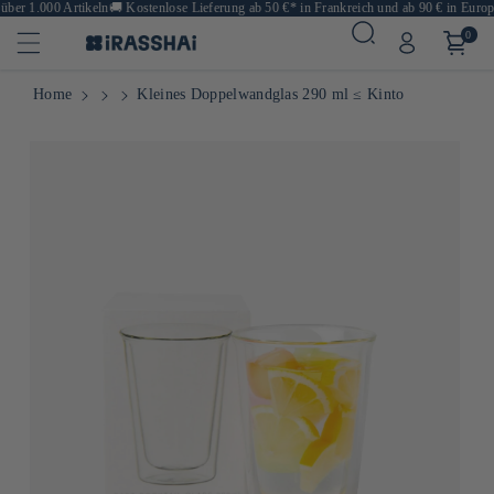
ber 1.000 Artikeln
🚚
Kostenlose Lieferung ab 50 €* in Frankreich und ab 90 € in Europa
0
Home
Kleines Doppelwandglas 290 ml ≤ Kinto