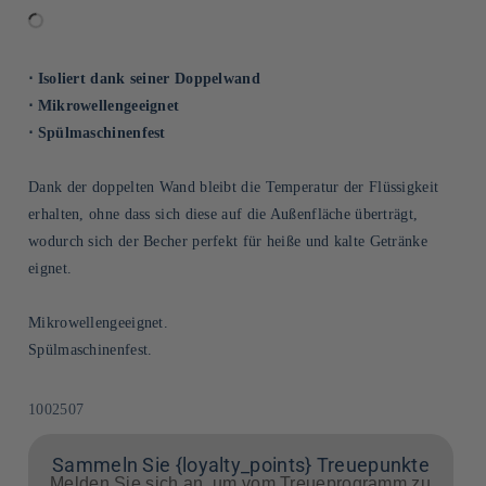
⋅ Isoliert dank seiner Doppelwand
⋅ Mikrowellengeeignet
⋅ Spülmaschinenfest
Dank der doppelten Wand bleibt die Temperatur der Flüssigkeit
erhalten, ohne dass sich diese auf die Außenfläche überträgt,
wodurch sich der Becher perfekt für heiße und kalte Getränke
eignet.
Mikrowellengeeignet.
Spülmaschinenfest.
SKU:
1002507
Sammeln Sie {loyalty_points} Treuepunkte
Melden Sie sich an, um vom Treueprogramm zu