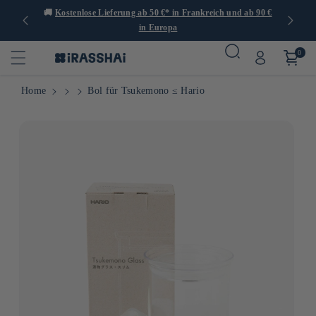
er 1.000
🚚
Kostenlose Lieferung ab 50 €* in Frankreich und ab 90 €
🍙
in Europa
0
Home
Bol für Tsukemono ≤ Hario