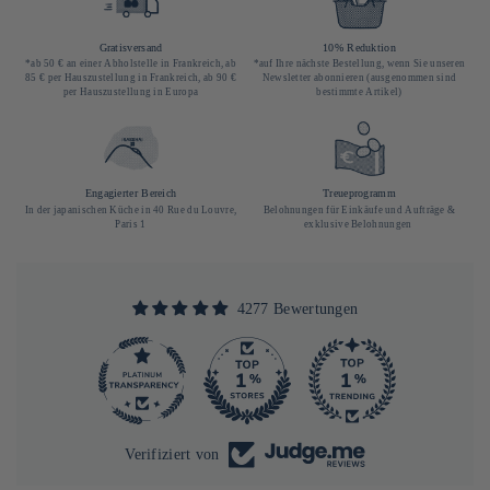
Gratisversand
10% Reduktion
*ab 50 € an einer Abholstelle in Frankreich, ab
*auf Ihre nächste Bestellung, wenn Sie unseren
85 € per Hauszustellung in Frankreich, ab 90 €
Newsletter abonnieren (ausgenommen sind
per Hauszustellung in Europa
bestimmte Artikel)
Engagierter Bereich
Treueprogramm
In der japanischen Küche in 40 Rue du Louvre,
Belohnungen für Einkäufe und Aufträge &
Paris 1
exklusive Belohnungen
4277 Bewertungen
290
4277
Verifiziert von