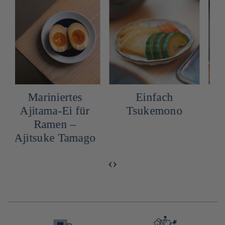
Mariniertes
Einfach
S
Ajitama-Ei für
Tsukemono
Ramen –
Ajitsuke Tamago
‹
›