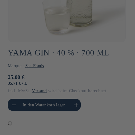
YAMA GIN ⋅ 40 % ⋅ 700 ML
Marque :
San Foods
Normaler
25.00 €
Preis
GRUNDPREIS
PRO
35.71 €
/
L
inkl. MwSt.
Versand
wird beim Checkout berechnet
gere die Menge für
Erhöhe die Menge für Default
In den Warenkorb legen
Default Title
Title