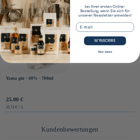
bei Ihrer ersten Online-
Bestellung, wenn Sie sich für
unseren Newsletter anmelden!
Email
M’INSCRIRE
Nein danke
Yama gin ⋅ 40% ⋅ 700ml
Prix
25.00 €
habituel
PRIX
PAR
35.71 €
/
L
UNITAIRE
Kundenbewertungen