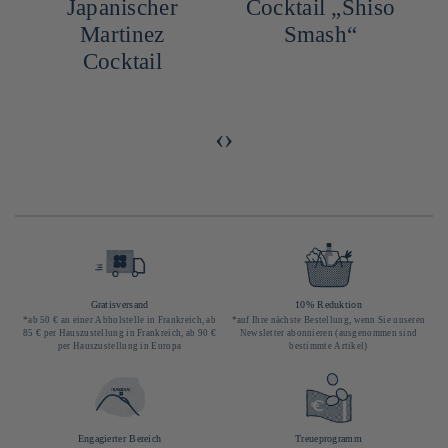
Japanischer
Cocktail „Shiso
Martinez
Smash“
d
Cocktail
‹
›
Gratisversand
10% Reduktion
*ab 50 € an einer Abholstelle in Frankreich, ab
*auf Ihre nächste Bestellung, wenn Sie unseren
85 € per Hauszustellung in Frankreich, ab 90 €
Newsletter abonnieren (ausgenommen sind
per Hauszustellung in Europa
bestimmte Artikel)
Engagierter Bereich
Treueprogramm