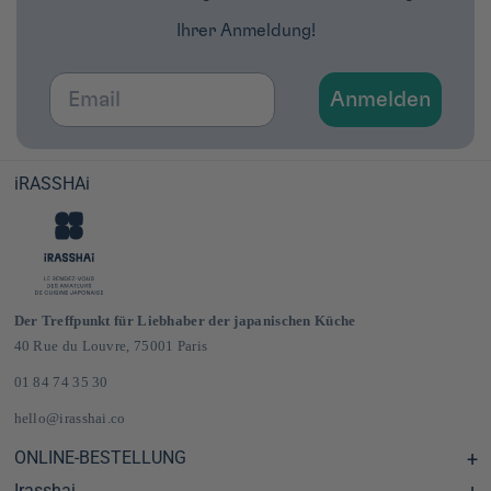
Ihrer Anmeldung!
Email
Anmelden
iRASSHAi
Der Treffpunkt für Liebhaber der japanischen Küche
40 Rue du Louvre, 75001 Paris
01 84 74 35 30
hello@irasshai.co
ONLINE-BESTELLUNG
Irasshai
Hilfezentrum & FAQ