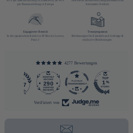
85 € per Hauszustellung in Frankreich, ab 90 €
Newsletter abonnieren (ausgenommen sind
per Hauszustellung in Europa
bestimmte Artikel)
Engagierter Bereich
Treueprogramm
In der japanischen Küche in 40 Rue du Louvre,
Belohnungen für Einkäufe und Aufträge &
Paris 1
exklusive Belohnungen
4277 Bewertungen
290
4277
Verifiziert von