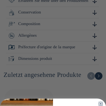
Erfahren Sie mehr über den Produzenten
Conservation
Fondée en 1929 à Yokohama, Minoya Arare fabrique des
crackers japonais 100 % riz gluant, alliant tradition et
créativité. Inspirée par sa ville, elle propose des produits
Composition
Conserver à l'abri de la lumière, de la chaleur et de
originaux comme les "Yokohama Beer Kaki", avec pour
l'humidité.
philosophie de créer des encas qui rassemblent et font parler.
Allergènes
Riz gluant 75% (Thaïlande), sucre, sauce soja (soja, blé),
sirop de sucre, épaississant (amidon transformé),
assaisonnement (acides aminés), édulcorants (extrait de
Préfecture d'origine de la marque
Blé, soja
ginseng)
Kanagawa
Dimensions produit
13cm x 3cm x 23cm
Zuletzt angesehene Produkte