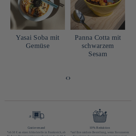
Yasai Soba mit
Panna Cotta mit
Gemüse
schwarzem
Sesam
‹
›
Gratisversand
10% Reduktion
*ab 50 € an einer Abholstelle in Frankreich, ab
*auf Ihre nächste Bestellung, wenn Sie unseren