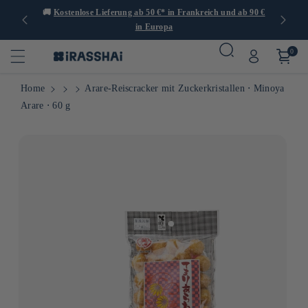
er 1.000
🚚
Kostenlose Lieferung ab 50 €* in Frankreich und ab 90 €
🍙
in Europa
0
Home
Arare-Reiscracker mit Zuckerkristallen ⋅ Minoya
Arare ⋅ 60 g