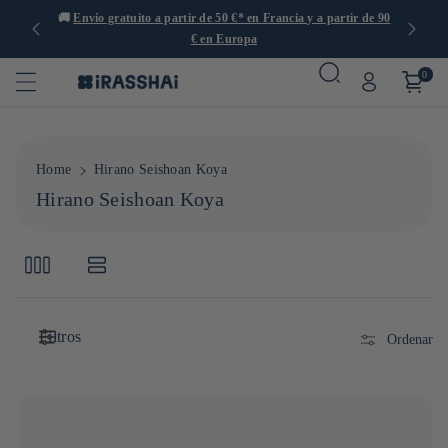
s de 1000
🚚
Envío gratuito a partir de 50 €* en Francia y a partir de 90

€ en Europa
0
Home
Hirano Seishoan Koya
C
Hirano Seishoan Koya
o
l
e
c
c
Filtros
i
Ordenar
ó
n
: