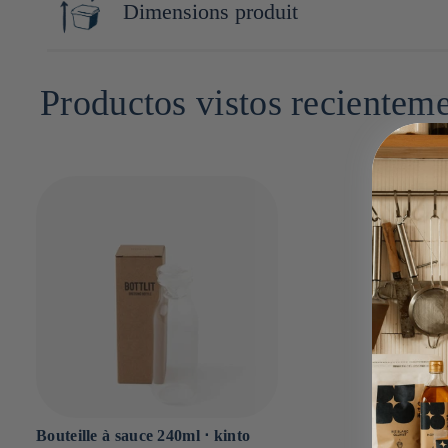
Dimensions produit
Ce qui rend Kinto unique, c'est sa capacité à marier la traditi
17cm x 6cm x 6cm
Productos vistos recientem
Bouteille à sauce 240ml ⋅ kinto