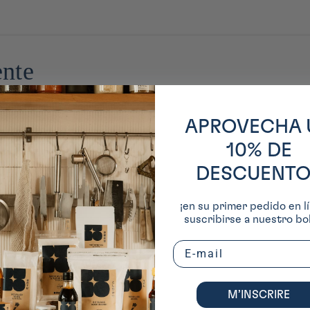
on japonaise avec une approche moderne du design.
ente
APROVECHA 
10% DE
DESCUENTO
¡en su primer pedido en lí
suscribirse a nuestro bol
Email
M’INSCRIRE