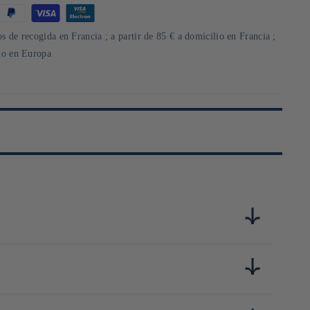
s de recogida en Francia ; a partir de 85 € a domicilio en Francia ;
lio en Europa
et chaque texture sont pensées pour offrir une expérience
able, qui assurent non seulement une durabilité exceptionnelle,