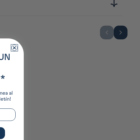
UN
*
nea al
etín!