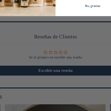
No, gracias
Reseñas de Clientes
Sé el primero en escribir una reseña
Escribir una reseña
s