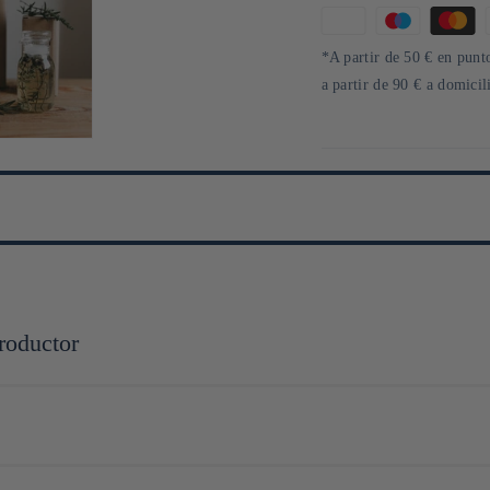
Formas
de
*A partir de 50 € en punto
pago
a partir de 90 € a domici
roductor
e thé et le café, sont conçus avec un sens aigu du détail, où chaque courbe 
atériaux de haute qualité, tels que le verre, la porcelaine, et l'acier inoxyd