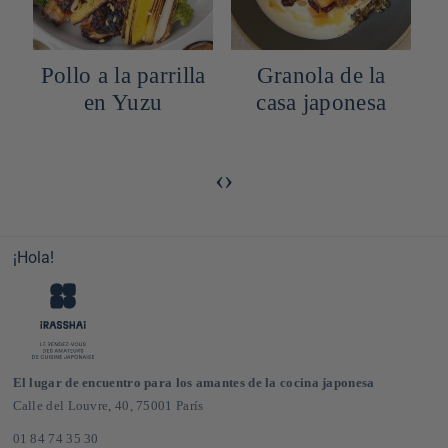
la
Granola de la
Udon a la
casa japonesa
carbonara
‹
›
¡Hola!
El lugar de encuentro para los amantes de la cocina japonesa
Calle del Louvre, 40, 75001 París
01 84 74 35 30