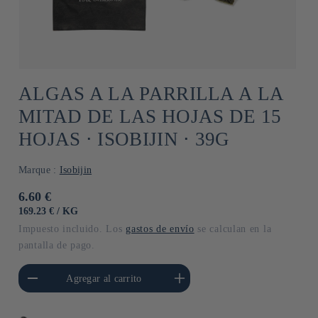
ALGAS A LA PARRILLA A LA
MITAD DE LAS HOJAS DE 15
HOJAS ⋅ ISOBIJIN ⋅ 39G
Marque :
Isobijin
Precio
6.60 €
habitual
PRECIO
POR
169.23 €
/
KG
UNITARIO
Impuesto incluido. Los
gastos de envío
se calculan en la
pantalla de pago.
cantidad para Default
Aumentar cantidad para Default
Agregar al carrito
Title
Title