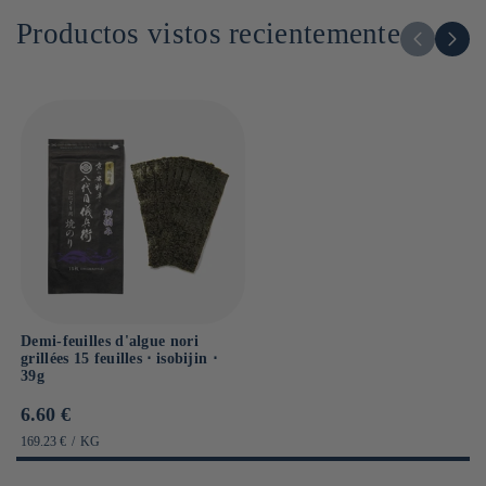
Glucides : 1.3g
Productos vistos recientemente
Dont sucres : g
Sel : 0.04g
Demi-feuilles d'algue nori
grillées 15 feuilles ⋅ isobijin ⋅
39g
Prix
6.60 €
habituel
PRIX
PAR
169.23 €
/
KG
UNITAIRE