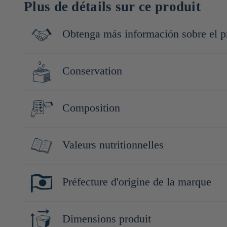
Plus de détails sur ce produit
Obtenga más información sobre el p
Basé à Akashi, dans la préfecture de Hyogo, Kagisho propose du no
Conservation
torréfiées de façon artisanale afin de préserver tous les nutrimen
Conserver à l'abri de la lumière, de la chaleur et de l'humidité.
Composition
Nori séché (Hyogo, Japon)
Valeurs nutritionnelles
Pour 100g :
Préfecture d'origine de la marque
Énergie : 62 Kcalkcal
Protéines : 8.7g
Hyogo
Lipides : 0.8g
Dimensions produit