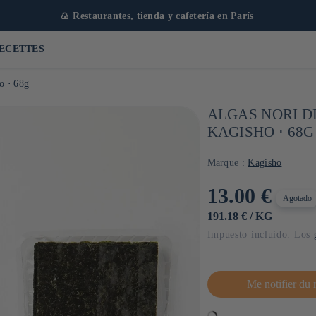
🍙 Restaurantes, tienda y cafetería en París
ECETTES
ho ⋅ 68g
ALGAS NORI DE
KAGISHO ⋅ 68G
Marque :
Kagisho
Precio
13.00 €
Agotado
habitual
PRECIO
POR
191.18 €
/
KG
UNITARIO
Impuesto incluido. Los
Me notifier du 