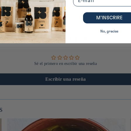
M’INSCRIRE
No, gracias
Reseñas de Clientes
Sé el primero en escribir una reseña
Escribir una reseña
s