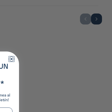
UN
*
nea al
etín!