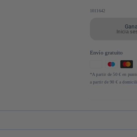
SKU:
1011642
Gana
Inicia se
Envío gratuito
Formas
de
*A partir de 50 € en punto
pago
a partir de 90 € a domici