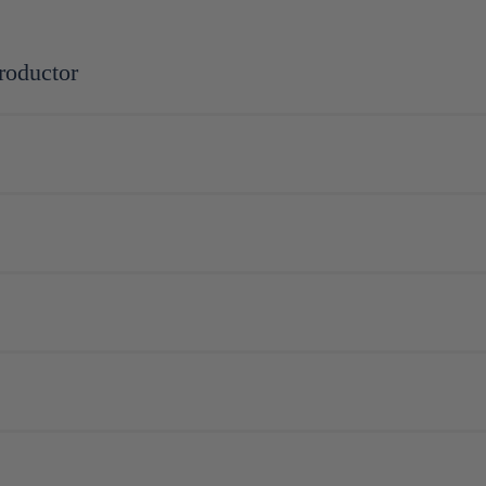
roductor
ri d'exception, travaillé de la même façon que certaines entreprises traiten
ts et les saveurs de l'algue.