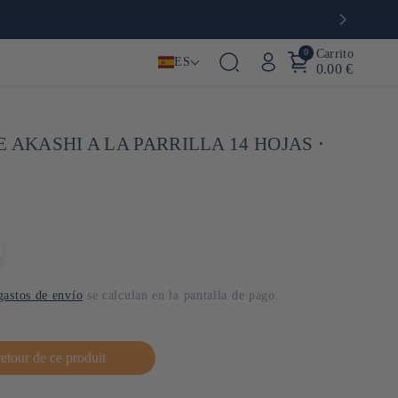
0
Carrito
ES
0.00 €
 AKASHI A LA PARRILLA 14 HOJAS ⋅
gastos de envío
se calculan en la pantalla de pago.
retour de ce produit