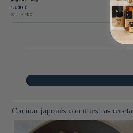
Prix
13.00 €
habituel
PRIX
PAR
191.18 €
/
KG
UNITAIRE
Cocinar japonés con nuestras receta