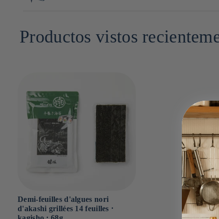
Glucides : 9.3g
Sel : 0.3g
4cm x 17cm x 29cm
Productos vistos recientem
Demi-feuilles d'algues nori
d'akashi grillées 14 feuilles ⋅
kagisho ⋅ 68g