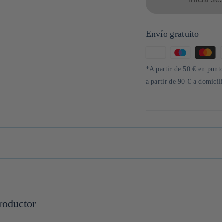
Envío gratuito
Formas
de
*A partir de 50 € en punto
pago
a partir de 90 € a domici
roductor