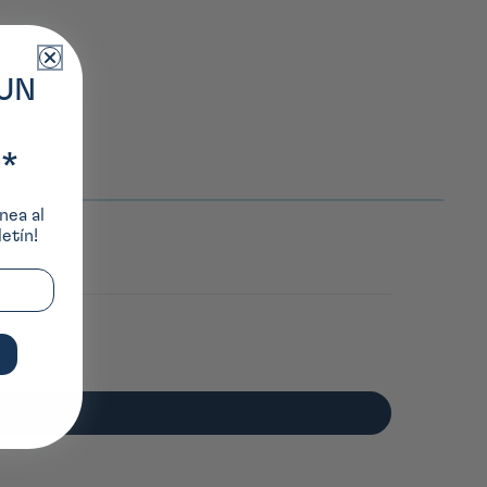
UN
*
nea al
etín!