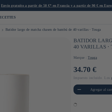

Envío gratuito a partir de 50 €* en Francia y a partir de 90 € en Eur
ECETTES
Batidor largo de matcha chasen de bambú de 40 varillas ⋅ Touga
BATIDOR LAR
40 VARILLAS ⋅
Marque :
Touga
Precio
34.70 €
habitual
Impuesto incluido. Los
Reducir cantidad para Default
Aument
Agregar al car
Title