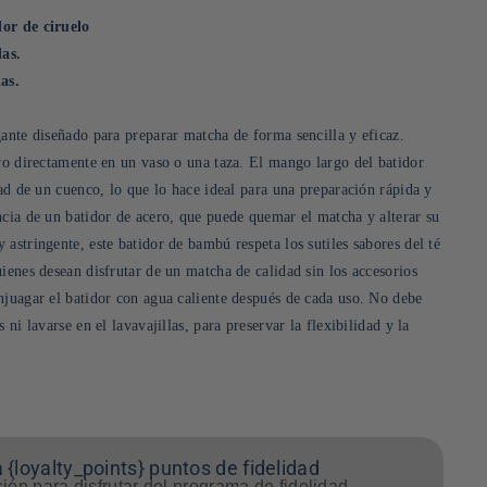
or de ciruelo
as.
as.
gante diseñado para preparar matcha de forma sencilla y eficaz.
lvo directamente en un vaso o una taza. El mango largo del batidor
dad de un cuenco, lo que lo hace ideal para una preparación rápida y
ncia de un batidor de acero, que puede quemar el matcha y alterar su
astringente, este batidor de bambú respeta los sutiles sabores del té
ienes desean disfrutar de un matcha de calidad sin los accesorios
njuagar el batidor con agua caliente después de cada uso. No debe
 ni lavarse en el lavavajillas, para preservar la flexibilidad y la
 {loyalty_points} puntos de fidelidad
sión para disfrutar del programa de fidelidad