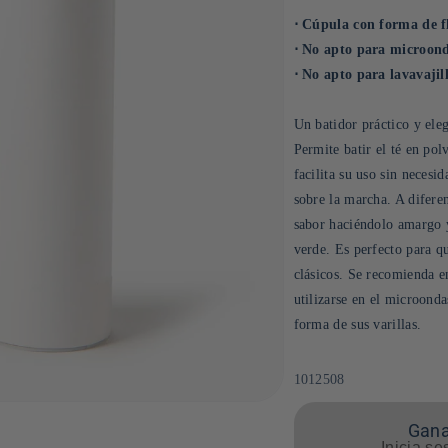
⋅ Cúpula con forma de fl
⋅ No apto para microond
⋅ No apto para lavavajill
Un batidor práctico y ele
Permite batir el té en po
facilita su uso sin necesi
sobre la marcha. A difere
sabor haciéndolo amargo y 
verde. Es perfecto para qu
clásicos. Se recomienda e
utilizarse en el microondas
forma de sus varillas.
SKU:
1012508
Gana
Inicia se