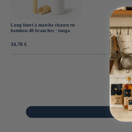
Long fouet à matcha chasen en
bambou 40 branches ⋅ touga
Prix
34.70 €
habituel