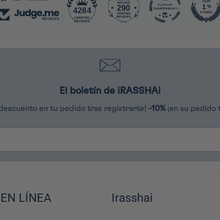
290
4284
El boletín de iRASSHAi
descuento en tu pedido tras registrarte!
-10%
¡en su pedido 
 EN LÍNEA
Irasshai