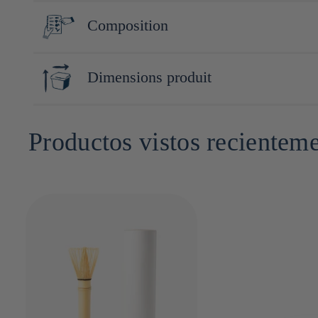
Touga est une marque réputée pour sa maîtrise de la céramique. A
Composition
quotidien tout en apportant une touche de raffinement.
Bambous
Dimensions produit
18cm x 5cm x 5cm
Productos vistos recientem