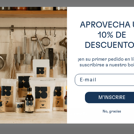
APROVECHA 
10% DE
DESCUENTO
¡en su primer pedido en lí
suscribirse a nuestro bol
Reseñas de Clientes
Email
M’INSCRIRE
Sé el primero en escribir una reseña
No, gracias
Escribir una reseña