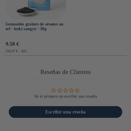
Gomashio graines de sésame au
sel ⋅ kuki sangyo ⋅ 30g
Prix
9.50 €
habituel
PRIX
PAR
316.67 €
/
KG
UNITAIRE
Reseñas de Clientes
Sé el primero en escribir una reseña
Escribir una reseña