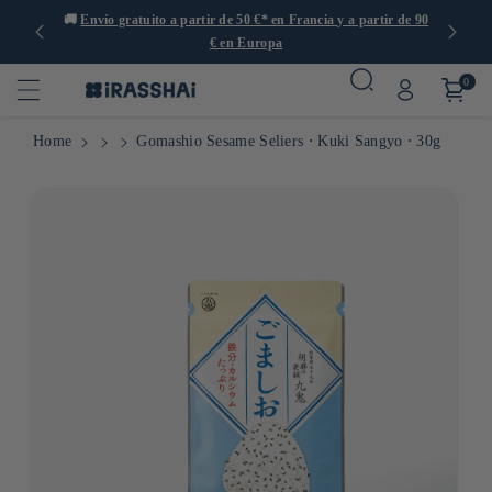
s de 1000
🚚
Envío gratuito a partir de 50 €* en Francia y a partir de 90

€ en Europa
0
Home
Gomashio Sesame Seliers ⋅ Kuki Sangyo ⋅ 30g