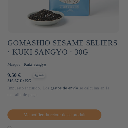
GOMASHIO SESAME SELIERS
⋅ KUKI SANGYO ⋅ 30G
Marque :
Kuki Sangyo
Precio
9.50 €
Agotado
habitual
PRECIO
POR
316.67 €
/
KG
UNITARIO
Impuesto incluido. Los
gastos de envío
se calculan en la
pantalla de pago.
Me notifier du retour de ce produit