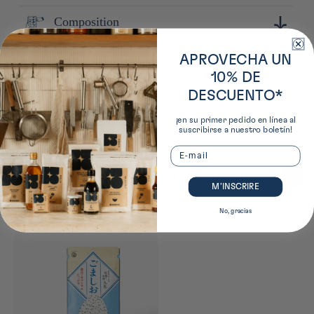
Il s'agit de l'une des rares entreprises à produire du sésame
Composition
Conserver à l'abri de la lumière, de la chaleur et de
japonais.
l'humidité.
Allergènes
Sésame noir grillé (Japon), sel
APROVECHA UN
10% DE
Préfecture d'origine de la marque
Sésame
DESCUENTO*
Mie
¡en su primer pedido en línea al
Dimensions produit
suscribirse a nuestro boletín!
Email
2cm x 11cm x 19cm
Productos vistos recientemente
M’INSCRIRE
No, gracias