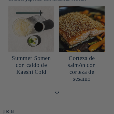
a
Summer Somen
Corteza de
o
con caldo de
salmón con
d
Kaeshi Cold
corteza de
sésamo
‹
›
¡Hola!