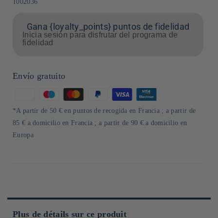
SKU:
1002036
Gana {loyalty_points} puntos de fidelidad
Inicia sesión para disfrutar del programa de
fidelidad
Envío gratuito
Formas
de
*A partir de 50 € en puntos de recogida en Francia ; a partir de
pago
85 € a domicilio en Francia ; a partir de 90 € a domicilio en
Europa
Plus de détails sur ce produit