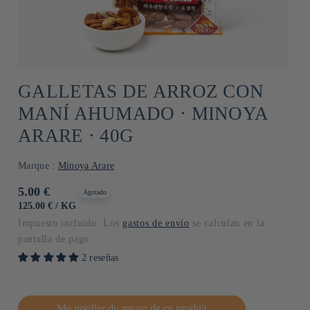
GALLETAS DE ARROZ CON
MANÍ AHUMADO ⋅ MINOYA
ARARE ⋅ 40G
Marque :
Minoya Arare
Precio
5.00 €
Agotado
habitual
PRECIO
POR
125.00 €
/
KG
UNITARIO
Impuesto incluido. Los
gastos de envío
se calculan en la
pantalla de pago.
2 reseñas
Me notifier du retour de ce produit