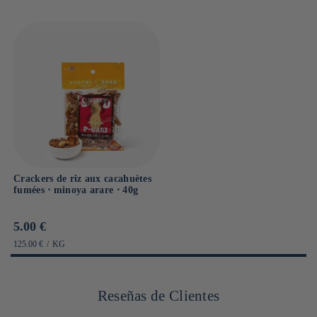
Crackers de riz aux cacahuètes
fumées ⋅ minoya arare ⋅ 40g
Prix
5.00 €
habituel
PRIX
PAR
125.00 €
/
KG
UNITAIRE
Reseñas de Clientes