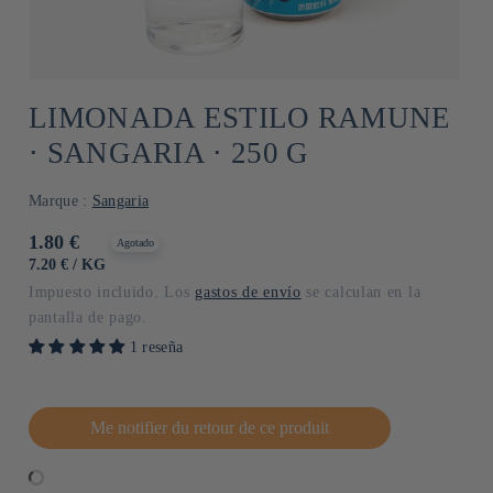
LIMONADA ESTILO RAMUNE
⋅ SANGARIA ⋅ 250 G
Marque :
Sangaria
Precio
1.80 €
Agotado
habitual
PRECIO
POR
7.20 €
/
KG
UNITARIO
Impuesto incluido. Los
gastos de envío
se calculan en la
pantalla de pago.
1 reseña
Me notifier du retour de ce produit