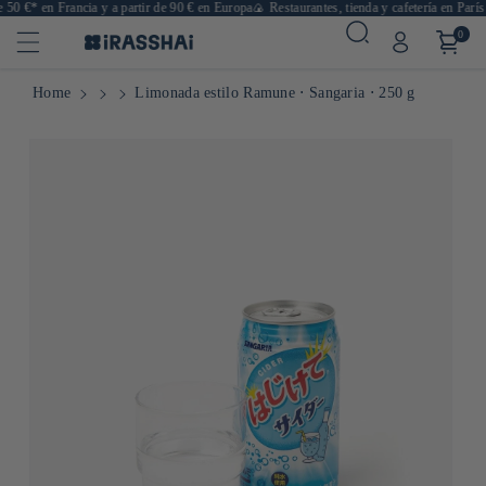
 50 €* en Francia y a partir de 90 € en Europa
🍙 Restaurantes, tienda y cafetería en París

0
Home
Limonada estilo Ramune ⋅ Sangaria ⋅ 250 g