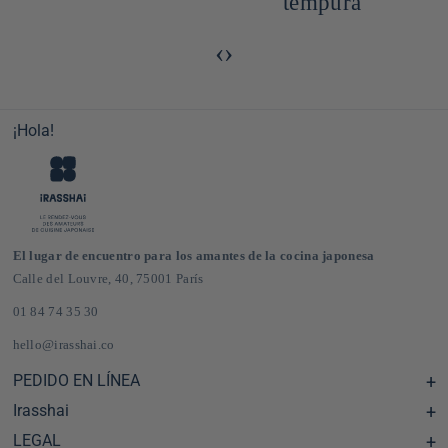
tempura
‹
›
¡Hola!
El lugar de encuentro para los amantes de la cocina japonesa
Calle del Louvre, 40, 75001 París
01 84 74 35 30
hello@irasshai.co
PEDIDO EN LÍNEA
Irasshai
Centro de ayuda y preguntas frecuentes
Envíos y gastos de envío en Francia y Europa
LEGAL
Horario de la sede de la calle del Louvre, 40, París