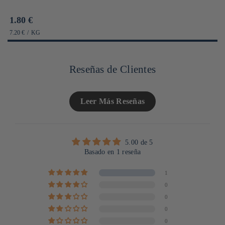
Prix
1.80 €
habituel
PRIX
PAR
7.20 €
/
KG
UNITAIRE
Reseñas de Clientes
Leer Más Reseñas
5.00 de 5
Basado en 1 reseña
1
0
0
0
0