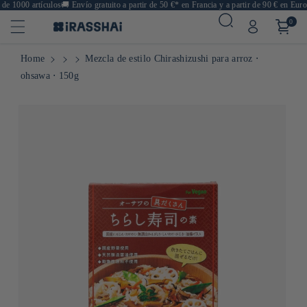
 1000 artículos
🚚
Envío gratuito a partir de 50 €* en Francia y a partir de 90 € en Europa
0
Home
Mezcla de estilo Chirashizushi para arroz ⋅
ohsawa ⋅ 150g