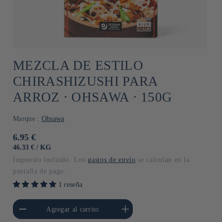
MEZCLA DE ESTILO
CHIRASHIZUSHI PARA
ARROZ ⋅ OHSAWA ⋅ 150G
Marque :
Ohsawa
Precio
6.95 €
habitual
PRECIO
POR
46.33 €
/
KG
UNITARIO
Impuesto incluido. Los
gastos de envío
se calculan en la
pantalla de pago.
1 reseña
cantidad para Default
Aumentar cantidad para Default
Agregar al carrito
Title
Title