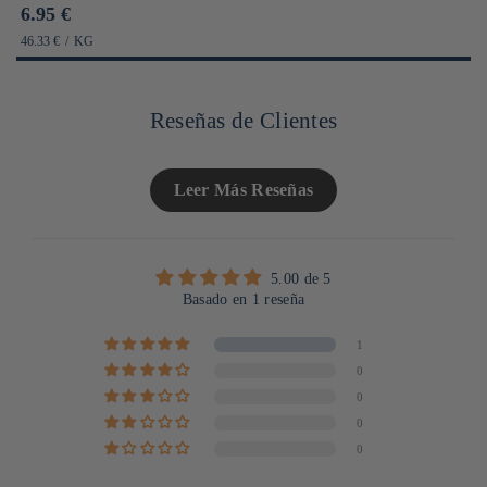
Prix
6.95 €
habituel
PRIX
PAR
46.33 €
/
KG
UNITAIRE
Reseñas de Clientes
Leer Más Reseñas
5.00 de 5
Basado en 1 reseña
1
0
0
0
0