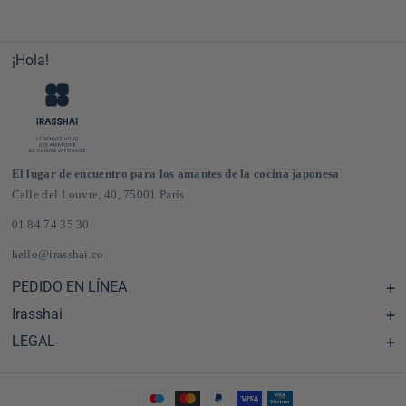
¡Hola!
El lugar de encuentro para los amantes de la cocina japonesa
Calle del Louvre, 40, 75001 París
01 84 74 35 30
hello@irasshai.co
PEDIDO EN LÍNEA
Irasshai
Centro de ayuda y preguntas frecuentes
Envíos y gastos de envío en Francia y Europa
LEGAL
Horario de la sede de la calle del Louvre, 40, París
Tienda de comestibles japonesa online
El concepto iRASSHAi
CGV
El programa de fidelización
Notas legales