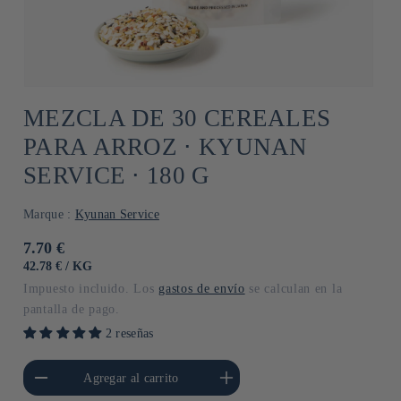
MEZCLA DE 30 CEREALES
PARA ARROZ ⋅ KYUNAN
SERVICE ⋅ 180 G
Marque :
Kyunan Service
Precio
7.70 €
habitual
PRECIO
POR
42.78 €
/
KG
UNITARIO
Impuesto incluido. Los
gastos de envío
se calculan en la
pantalla de pago.
2 reseñas
cantidad para Default
Aumentar cantidad para Default
Agregar al carrito
Title
Title