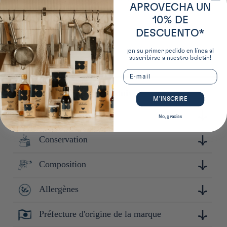
APROVECHA UN
Europa
10% DE
DESCUENTO*
¡en su primer pedido en línea al
suscribirse a nuestro boletín!
Email
Plus de détails sur ce produit
M’INSCRIRE
Instructions
No, gracias
Conservation
Ajoutez 15 à 20 g de ce mélange de céréales à 100 g de riz
blanc cru et suivez les indications de cuisson habituelles.
Composition
Conserver à l'abri de la lumière, de la chaleur et de
l'humidité.
Allergènes
orge perlée avec son germe, riz complet non gluant, haricots
azuki, riz noir, orge gluant, soja vert, millet gluant, soja,
millet perlé, riz complet gluant, sorgho, riz rouge, millet
Préfecture d'origine de la marque
Soja, sésame, orge
perlé non gluant, haricots blancs, riz complet germé, périlla,
millet commun, millet gluant noir, sésame doré, sésame noir,