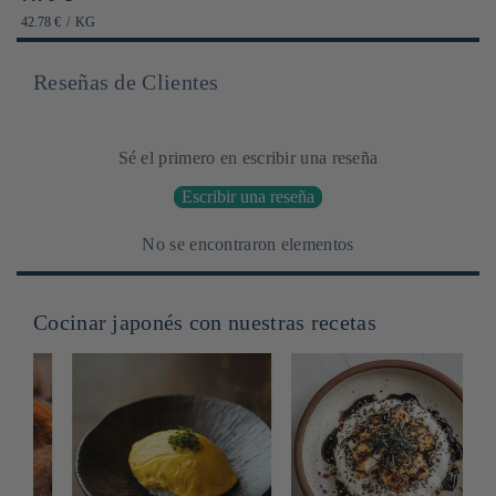
habituel
PRIX
PAR
42.78 €
/
KG
UNITAIRE
Reseñas de Clientes
Sé el primero en escribir una reseña
Escribir una reseña
No se encontraron elementos
Cocinar japonés con nuestras recetas