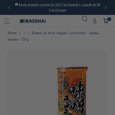
s de 1000
🚚
Envío gratuito a partir de 50 €* en Francia y a partir de 90

€ en Europa
0
Home
Ramen au miso vegano 3 porciones ⋅ tanaka
bussan ⋅ 237g