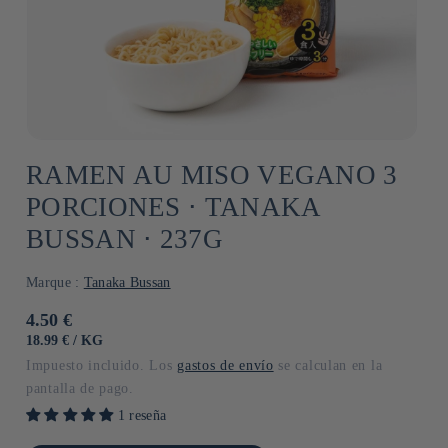
RAMEN AU MISO VEGANO 3
PORCIONES ⋅ TANAKA
BUSSAN ⋅ 237G
Marque :
Tanaka Bussan
Precio
4.50 €
habitual
PRECIO
POR
18.99 €
/
KG
UNITARIO
Impuesto incluido. Los
gastos de envío
se calculan en la
pantalla de pago.
1 reseña