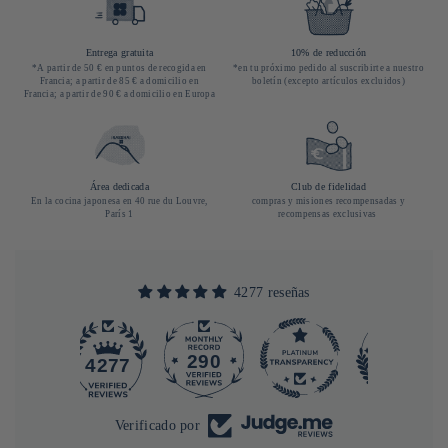
Entrega gratuita
10% de reducción
*A partir de 50 € en puntos de recogida en
*en tu próximo pedido al suscribirte a nuestro
Francia; a partir de 85 € a domicilio en
boletín (excepto artículos excluidos)
Francia; a partir de 90 € a domicilio en Europa
Área dedicada
Club de fidelidad
En la cocina japonesa en 40 rue du Louvre,
compras y misiones recompensadas y
París 1
recompensas exclusivas
4277 reseñas
290
4277
Verificado por