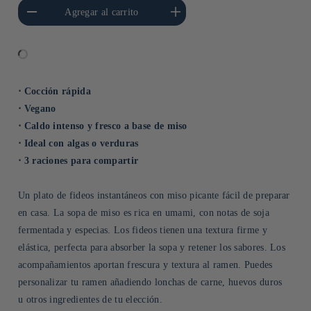
cantidad para Default
Aumentar cantidad para Default
Agregar al carrito
Title
Title
⋅ Cocción rápida
⋅ Vegano
⋅ Caldo intenso y fresco a base de miso
⋅ Ideal con algas o verduras
⋅ 3 raciones para compartir
Un plato de fideos instantáneos con miso picante fácil de preparar
en casa. La sopa de miso es rica en umami, con notas de soja
fermentada y especias. Los fideos tienen una textura firme y
elástica, perfecta para absorber la sopa y retener los sabores. Los
acompañamientos aportan frescura y textura al ramen. Puedes
personalizar tu ramen añadiendo lonchas de carne, huevos duros
u otros ingredientes de tu elección.