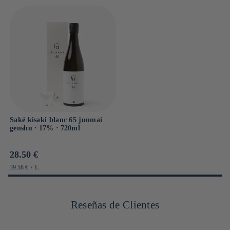
Saké kisaki blanc 65 junmai
genshu ⋅ 17% ⋅ 720ml
Prix
28.50 €
habituel
PRIX
PAR
39.58 €
/
L
UNITAIRE
Reseñas de Clientes