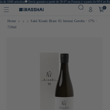
de 1000 artículos
🚚
Envío gratuito a partir de 50 €* en Francia y a partir de 90 € en Euro
0
Home
Saké Kisaki Blanc 65 Junmai Genshu ⋅ 17% ⋅
720ml