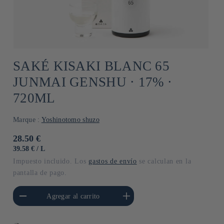
SAKÉ KISAKI BLANC 65
JUNMAI GENSHU ⋅ 17% ⋅
720ML
Marque :
Yoshinotomo shuzo
Precio
28.50 €
habitual
PRECIO
POR
39.58 €
/
L
UNITARIO
Impuesto incluido. Los
gastos de envío
se calculan en la
pantalla de pago.
cantidad para Default
Aumentar cantidad para Default
Agregar al carrito
Title
Title