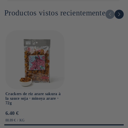
2cm x 13cm x 23cm
Productos vistos recientemente
Crackers de riz arare sakura à
la sauce soja ⋅ minoya arare ⋅
72g
Prix
6.40 €
habituel
PRIX
PAR
88.89 €
/
KG
UNITAIRE