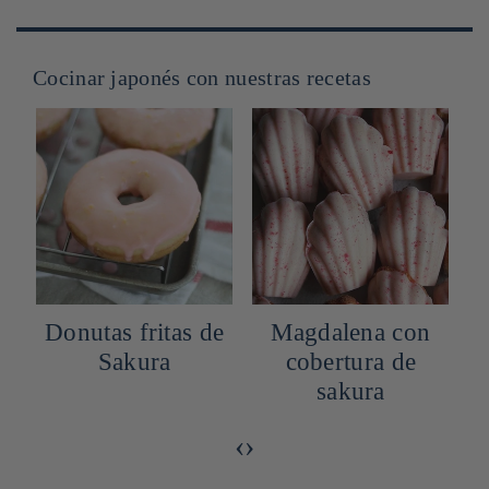
Cocinar japonés con nuestras recetas
e
Magdalena con
Panna cotta de
cobertura de
sakura
sakura
‹
›