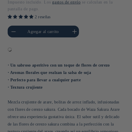
Impuesto incluido. Los
gastos de envío
se calculan en la
pantalla de pago.
2 reseñas
cantidad para Default
Aumentar cantidad para Default
Agregar al carrito
Title
Title
⋅ Un sabroso aperitivo con un toque de flores de cerezo
⋅ Aromas florales que realzan la salsa de soja
⋅ Perfecto para llevar a cualquier parte
⋅ Textura crujiente
Mezcla crujiente de arare, bolitas de arroz inflado, infusionadas
con flores de cerezo sakura. Cada bocado de Waza Sakura Arare
ofrece una experiencia gustativa única. El sabor sutil y delicado
de las flores de cerezo sakura combina a la perfección con la
textura crujiente del arare, creando así un equilibrio armonioso