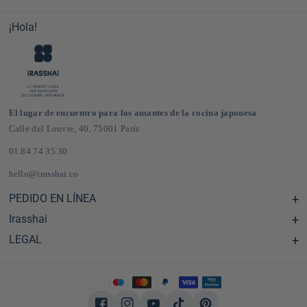
¡Hola!
El lugar de encuentro para los amantes de la cocina japonesa
Calle del Louvre, 40, 75001 París
01 84 74 35 30
hello@irasshai.co
PEDIDO EN LÍNEA
Irasshai
Centro de ayuda y preguntas frecuentes
Envíos y gastos de envío en Francia y Europa
LEGAL
Horario de la sede de la calle del Louvre, 40, París
Tienda de comestibles japonesa online
El concepto iRASSHAi
CGV
El programa de fidelización
Notas legales
Privatización
política de confidencialidad