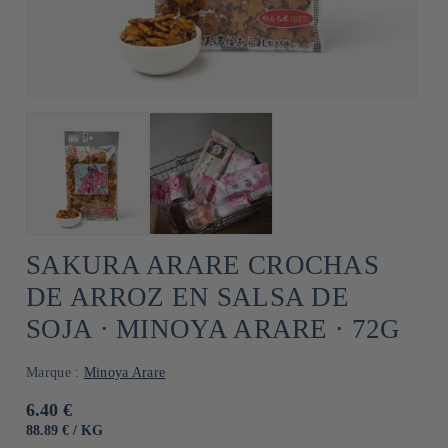
SAKURA ARARE CROCHAS
DE ARROZ EN SALSA DE
SOJA ⋅ MINOYA ARARE ⋅ 72G
Marque :
Minoya Arare
Precio
6.40 €
habitual
PRECIO
POR
88.89 €
/
KG
UNITARIO