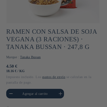
RAMEN CON SALSA DE SOJA
VEGANA (3 RACIONES) ⋅
TANAKA BUSSAN ⋅ 247,8 G
Marque :
Tanaka Bussan
Precio
4.50 €
habitual
PRECIO
POR
18.16 €
/
KG
UNITARIO
Impuesto incluido. Los
gastos de envío
se calculan en la
pantalla de pago.
cantidad para Default
Aumentar cantidad para Default
Agregar al carrito
Title
Title