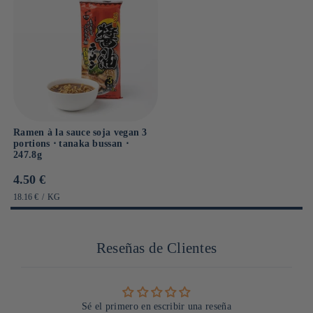
Ramen à la sauce soja vegan 3
portions ⋅ tanaka bussan ⋅
247.8g
Prix
4.50 €
habituel
PRIX
PAR
18.16 €
/
KG
UNITAIRE
Reseñas de Clientes
Sé el primero en escribir una reseña