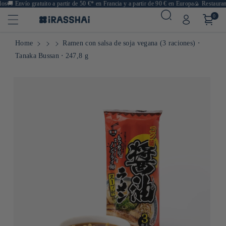
s
🚚
Envío gratuito a partir de 50 €* en Francia y a partir de 90 € en Europa
🍙 Restaurantes
0
Home
Ramen con salsa de soja vegana (3 raciones) ⋅
Tanaka Bussan ⋅ 247,8 g