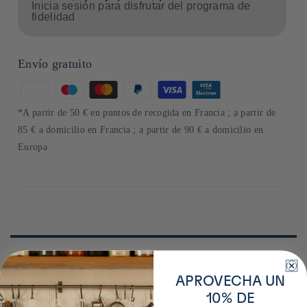
Inicia sesión para disfrutar del programa de
fidelidad
Envío gratuito
Formas
de
*A partir de 50 € en puntos de recogida en Francia ; a partir de
pago
85 € a domicilio en Francia ; a partir de 90 € a domicilio en
Europa
Plus de détails sur ce produit
APROVECHA UN
Obtenga más información sobre el productor
10% DE