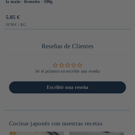
la main ⋅ ibonoito ⋅ 300g
Prix
5.85 €
habituel
PRIX
PAR
19.50 €
/
KG
UNITAIRE
Reseñas de Clientes
Sé el primero en escribir una reseña
Escribir una reseña
Cocinar japonés con nuestras recetas