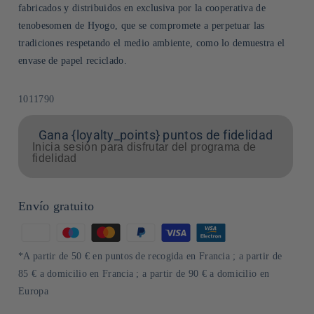
fabricados y distribuidos en exclusiva por la cooperativa de
tenobesomen de Hyogo, que se compromete a perpetuar las
tradiciones respetando el medio ambiente, como lo demuestra el
envase de papel reciclado.
SKU:
1011790
Gana {loyalty_points} puntos de fidelidad
Inicia sesión para disfrutar del programa de
fidelidad
Envío gratuito
Formas
de
*A partir de 50 € en puntos de recogida en Francia ; a partir de
pago
85 € a domicilio en Francia ; a partir de 90 € a domicilio en
Europa