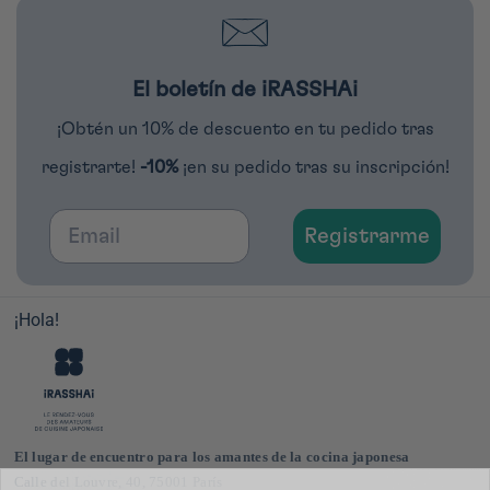
El boletín de iRASSHAi
¡Obtén un 10% de descuento en tu pedido tras
registrarte!
-10%
¡en su pedido tras su inscripción!
Email
Registrarme
¡Hola!
El lugar de encuentro para los amantes de la cocina japonesa
Calle del Louvre, 40, 75001 París