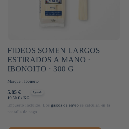
FIDEOS SOMEN LARGOS
ESTIRADOS A MANO ⋅
IBONOITO ⋅ 300 G
Marque :
Ibonoito
Precio
5.85 €
Agotado
habitual
PRECIO
POR
19.50 €
/
KG
UNITARIO
Impuesto incluido. Los
gastos de envío
se calculan en la
pantalla de pago.