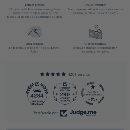
Entrega gratuita
10% de reducción
*A partir de 50 € en puntos de recogida en
*en tu próximo pedido al suscribirte a nuestro
Francia; a partir de 85 € a domicilio en
boletín (excepto artículos excluidos)
Francia; a partir de 90 € a domicilio en Europa
Área dedicada
Club de fidelidad
En la cocina japonesa en 40 rue du Louvre,
compras y misiones recompensadas y
París 1
recompensas exclusivas
4284 reseñas
290
4284
Verificado por