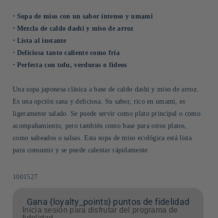
⋅ Sopa de miso con un sabor intenso y umami
⋅ Mezcla de caldo dashi y miso de arroz
⋅ Lista al instante
⋅ Deliciosa tanto caliente como fría
⋅ Perfecta con tofu, verduras o fideos
Una sopa japonesa clásica a base de caldo dashi y miso de arroz.
Es una opción sana y deliciosa. Su sabor, rico en umami, es
ligeramente salado. Se puede servir como plato principal o como
acompañamiento, pero también como base para otros platos,
como salteados o salsas. Esta sopa de miso ecológica está lista
para consumir y se puede calentar rápidamente.
SKU:
1001527
Gana {loyalty_points} puntos de fidelidad
Inicia sesión para disfrutar del programa de
fidelidad