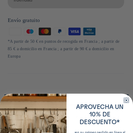
Envío gratuito
Formas
de
*A partir de 50 € en puntos de recogida en Francia ; a partir de
pago
85 € a domicilio en Francia ; a partir de 90 € a domicilio en
Europa
Plus de détails sur ce produit
APROVECHA UN
10% DE
Obtenga más información sobre el productor
DESCUENTO*
¡en su primer pedido en línea al