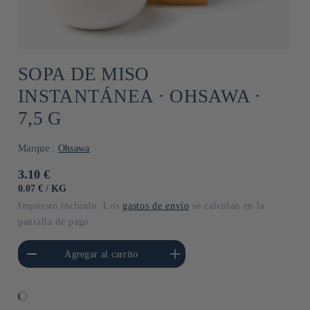
SOPA DE MISO
INSTANTÁNEA ⋅ OHSAWA ⋅
7,5 G
Marque :
Ohsawa
Precio
3.10 €
habitual
PRECIO
POR
0.07 €
/
KG
UNITARIO
Impuesto incluido. Los
gastos de envío
se calculan en la
pantalla de pago.
cantidad para Default
Aumentar cantidad para Default
Agregar al carrito
Title
Title