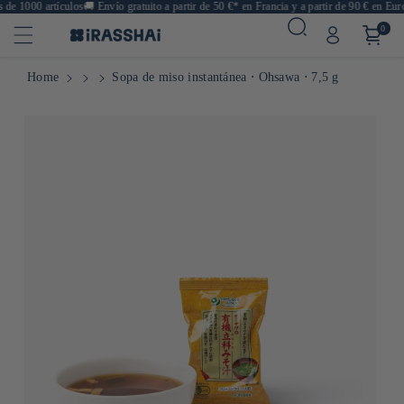
e 1000 artículos
🚚
Envío gratuito a partir de 50 €* en Francia y a partir de 90 € en Europ
0
Home
Sopa de miso instantánea ⋅ Ohsawa ⋅ 7,5 g