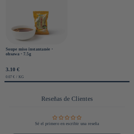
Soupe miso instantanée ⋅
ohsawa ⋅ 7.5g
Prix
3.10 €
habituel
PRIX
PAR
0.07 €
/
KG
UNITAIRE
Reseñas de Clientes
Sé el primero en escribir una reseña