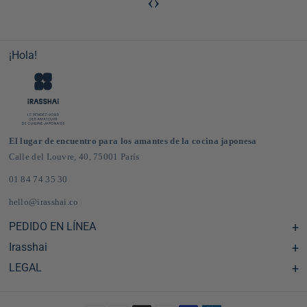
‹
›
¡Hola!
El lugar de encuentro para los amantes de la cocina japonesa
Calle del Louvre, 40, 75001 París
01 84 74 35 30
hello@irasshai.co
PEDIDO EN LÍNEA
Irasshai
Centro de ayuda y preguntas frecuentes
Envíos y gastos de envío en Francia y Europa
LEGAL
Horario de la sede de la calle del Louvre, 40, París
Tienda de comestibles japonesa online
El concepto iRASSHAi
CGV
El programa de fidelización
Notas legales