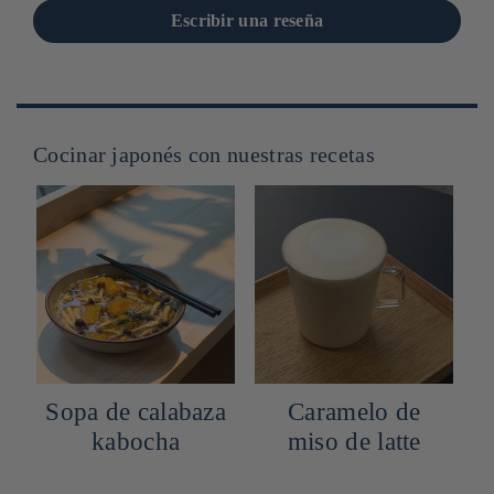
Escribir una reseña
Cocinar japonés con nuestras recetas
y
Sopa de calabaza
Caramelo de
M
kabocha
miso de latte