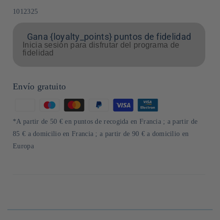
SKU:
1012325
Gana {loyalty_points} puntos de fidelidad
Inicia sesión para disfrutar del programa de
fidelidad
Envío gratuito
Formas
de
*A partir de 50 € en puntos de recogida en Francia ; a partir de
pago
85 € a domicilio en Francia ; a partir de 90 € a domicilio en
Europa