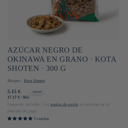
AZÚCAR NEGRO DE
OKINAWA EN GRANO ⋅ KOTA
SHOTEN ⋅ 300 G
Marque :
Kota Shoten
Precio
5.15 €
Agotado
habitual
PRECIO
POR
17.17 €
/
KG
UNITARIO
Impuesto incluido. Los
gastos de envío
se calculan en la
pantalla de pago.
3 reseñas