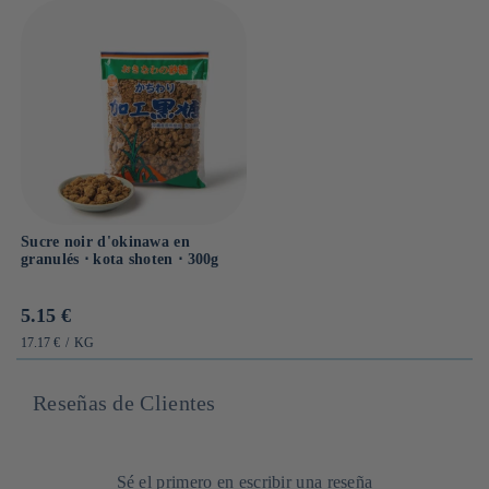
Sucre noir d'okinawa en
granulés ⋅ kota shoten ⋅ 300g
Prix
5.15 €
habituel
PRIX
PAR
17.17 €
/
KG
UNITAIRE
Reseñas de Clientes
Sé el primero en escribir una reseña