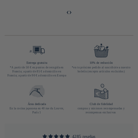
‹
›
Entrega gratuita
10% de reducción
*A partir de 50 € en puntos de recogida en
*en tu próximo pedido al suscribirte a nuestro
Francia; a partir de 85 € a domicilio en
boletín (excepto artículos excluidos)
Francia; a partir de 90 € a domicilio en Europa
Área dedicada
Club de fidelidad
En la cocina japonesa en 40 rue du Louvre,
compras y misiones recompensadas y
París 1
recompensas exclusivas
4285 reseñas