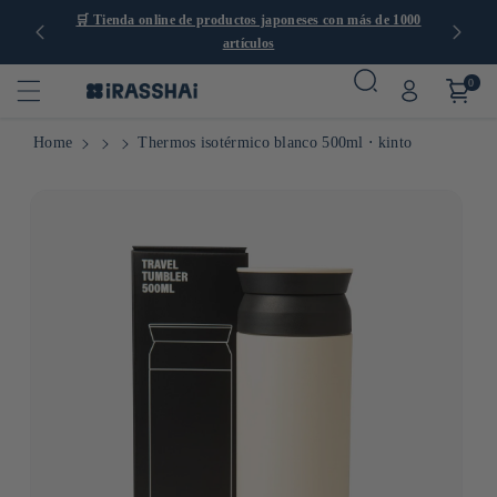
🛒 Tienda online de productos japoneses con más de 1000
🚚
Envío g
artículos
0
Home
Thermos isotérmico blanco 500ml ⋅ kinto