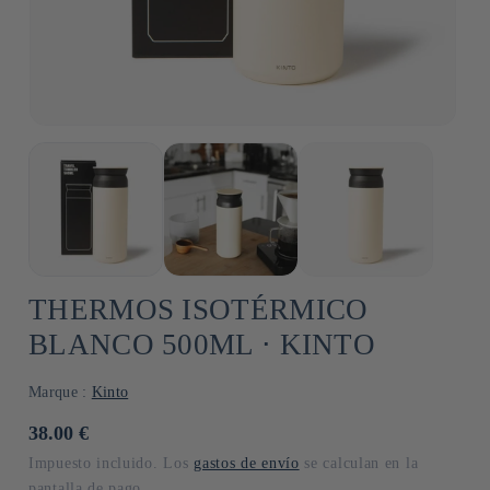
THERMOS ISOTÉRMICO
BLANCO 500ML ⋅ KINTO
Marque :
Kinto
Precio
38.00 €
habitual
Impuesto incluido. Los
gastos de envío
se calculan en la
pantalla de pago.