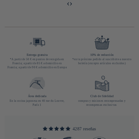
‹
›
Entrega gratuita
10% de reducción
*A partir de 50 € en puntos de recogida en
*en tu próximo pedido al suscribirte a nuestro
Francia; a partir de 85 € a domicilio en
boletín (excepto artículos excluidos)
Francia; a partir de 90 € a domicilio en Europa
Área dedicada
Club de fidelidad
En la cocina japonesa en 40 rue du Louvre,
compras y misiones recompensadas y
París 1
recompensas exclusivas
4287 reseñas