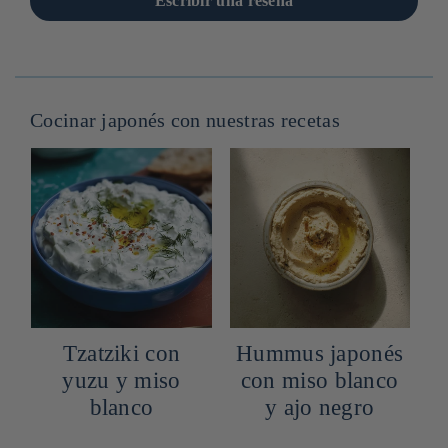
Escribir una reseña
Cocinar japonés con nuestras recetas
Tzatziki con
Hummus japonés
o
yuzu y miso
con miso blanco
blanco
y ajo negro