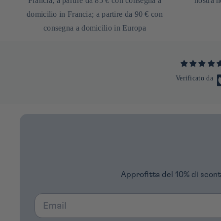
Francia; a partire da 85 € con consegna a
nostra n
domicilio in Francia; a partire da 90 € con
consegna a domicilio in Europa
Verificato da
Approfitta del 10% di scont
Email