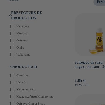
Préfe
e
:
PRÉFECTURE DE
PRODUCTION
Kanagawa
Miyazaki
Okinawa
Osaka
Wakayama
Sciroppo di yuzu ⋅
kagura no sato ⋅ 
PRODUCTEUR
Choshiya
Prezzo
7.85 €
Hamada
di
PREZZO
PER
39.25 €
/
L
UNITARIO
Kagura no sato
listino
Kozagawa Yuzu Hirai no sato
Okinawa Ginger Syrup