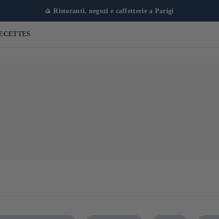
🍙 Ristoranti, negozi e caffetterie a Parigi
ECETTES
nte sviluppati da ingredienti di qualità superiore. Sono perfetti per 