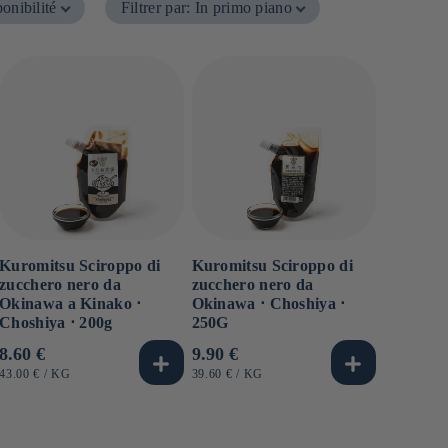
onibilité
Filtrer par
:
In primo piano
Kuromitsu Sciroppo di
Kuromitsu Sciroppo di
zucchero nero da
zucchero nero da
Okinawa a Kinako ⋅
Okinawa ⋅ Choshiya ⋅
Choshiya ⋅ 200g
250G
Prezzo
8.60 €
Prezzo
9.90 €
di
di
PREZZO
PER
PREZZO
PER
43.00 €
/
KG
39.60 €
/
KG
UNITARIO
UNITARIO
listino
listino