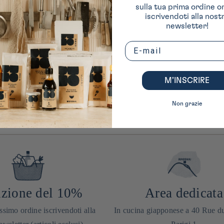
sulla tua prima ordine o
iscrivendoti alla nost
newsletter!
Email
M’INSCRIRE
Non grazie
zione del 10%
Area dedicata
ssimo ordine iscrivendoti alla
In cucina giapponese a 40 Rue d