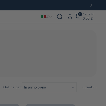
0
Carrello
IT
0.00 €
decorare i cocktail, le bevande calde, i dessert o persino i
Ordina per:
8 prodotti