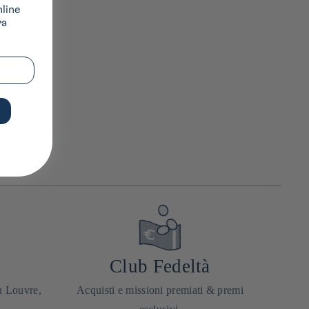
nline
ra
Club Fedeltà
u Louvre,
Acquisti e missioni premiati & premi