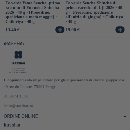
Tè verde Yame Sencha, primo
Tè verde Sencha Shincha di
raccolto di Fukuoka Shincha
prima raccolta di Uji 2026 ⋅ 40
2026 ⋅ 40 g ⋅ [Preordine,
g ⋅ [Preordine, spedizione
spedizione a metà maggio] ⋅
all'inizio di giugno] ⋅ Chikiriya
Chikiriya ⋅ 40 g
⋅ 40 g
Prezzo
13.40 €
Prezzo
15.90 €
di
di
listino
listino
iRASSHAi
L'appuntamento imperdibile per gli appassionati di cucina giapponese
40 rue du Louvre, 75001 Parigi
01 84 74 35 30
hello@irasshai.co
ORDINE ONLINE
Irasshai
Centro assistenza e Domande frequenti