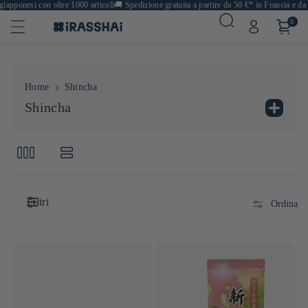
iapponesi con oltre 1000 articoli
🚚
Spedizione gratuita a partire da 50 €* in Francia e da
0
Home
Shincha
C
Shincha
o
Lo shincha (新茶, letteralmente «tè nuovo») indica il
l
primissimo raccolto di tè verde dell'anno in Giappone. Si
l
tratta di un prodotto stagionale molto atteso, simbolo del
e
rinnovamento primaverile.
z
Lo shincha si distingue per una particolare freschezza
Filtri
i
Ordina
dovuta al suo basso contenuto di catechine (che
o
conferiscono l'astringenza) e alla sua ricchezza di
n
aminoacidi, in particolare la teanina, accumulata durante
e
l'inverno in assenza di fotosintesi.
: