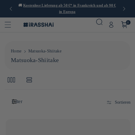
ch und ab 90 €
🍙 Restaurants, Geschäfte und Cafés in Paris
0
Home
Matsuoka-Shiitake
K
Matsuoka-Shiitake
a
t
e
g
o
Filter
r
Sortieren
i
e
: