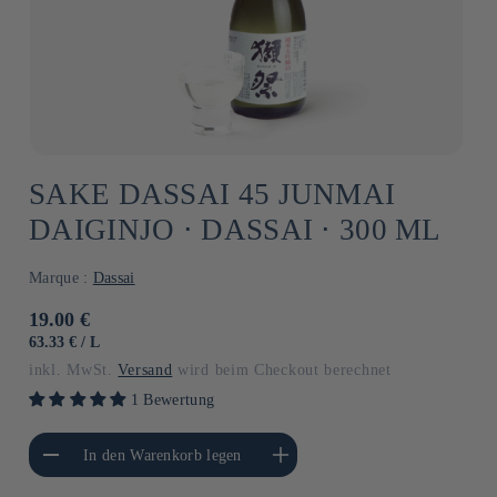
SAKE DASSAI 45 JUNMAI
DAIGINJO ⋅ DASSAI ⋅ 300 ML
Marque :
Dassai
Normaler
19.00 €
Preis
GRUNDPREIS
PRO
63.33 €
/
L
inkl. MwSt.
Versand
wird beim Checkout berechnet
1 Bewertung
gere die Menge für
Erhöhe die Menge für Default
In den Warenkorb legen
Default Title
Title