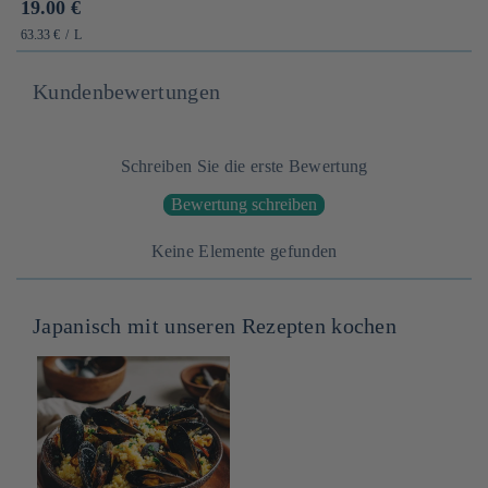
Prix
19.00 €
habituel
PRIX
PAR
63.33 €
/
L
UNITAIRE
Kundenbewertungen
Schreiben Sie die erste Bewertung
Bewertung schreiben
Keine Elemente gefunden
Japanisch mit unseren Rezepten kochen