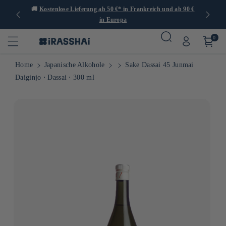
er 1.000
🚚
Kostenlose Lieferung ab 50 €* in Frankreich und ab 90 €
🍙
in Europa
0
Home
Japanische Alkohole
Sake Dassai 45 Junmai
Daiginjo ⋅ Dassai ⋅ 300 ml