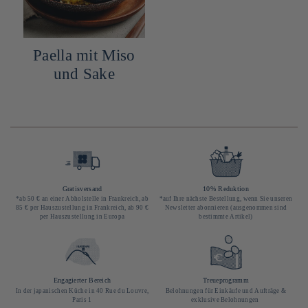
Paella mit Miso
und Sake
Gratisversand
10% Reduktion
*ab 50 € an einer Abholstelle in Frankreich, ab
*auf Ihre nächste Bestellung, wenn Sie unseren
85 € per Hauszustellung in Frankreich, ab 90 €
Newsletter abonnieren (ausgenommen sind
per Hauszustellung in Europa
bestimmte Artikel)
Engagierter Bereich
Treueprogramm
In der japanischen Küche in 40 Rue du Louvre,
Belohnungen für Einkäufe und Aufträge &
Paris 1
exklusive Belohnungen