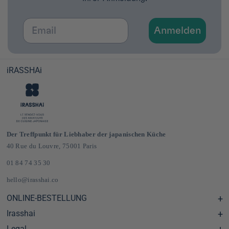
Email
Anmelden
iRASSHAi
Der Treffpunkt für Liebhaber der japanischen Küche
40 Rue du Louvre, 75001 Paris
01 84 74 35 30
hello@irasshai.co
ONLINE-BESTELLUNG
Irasshai
Hilfezentrum & FAQ
Lieferung und Versandkosten in Frankreich und Europa
Legal
Öffnungszeiten in der Rue du Louvre 40, Paris