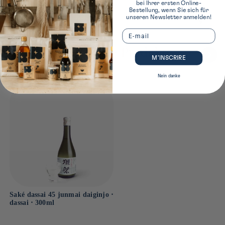
bei Ihrer ersten Online-
Bestellung, wenn Sie sich für
Yamaguchi
Dimensions produit
unseren Newsletter anmelden!
Email
21cm x 7cm x 7cm
Zuletzt angesehene Produkte
M’INSCRIRE
Nein danke
Saké dassai 45 junmai daiginjo ⋅
dassai ⋅ 300ml