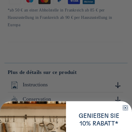
Zahlungsmethoden
*ab 50 € an einer Abholstelle in Frankreich ab 85 € per
Hauszustellung in Frankreich ab 90 € per Hauszustellung in
Europa
Plus de détails sur ce produit
Instructions
Conservation
Servir frais et dans un verre à vin
Composition
Conserver à l'abri de la lumière et de la chaleur. Après
GENIEßEN SIE
ouverture : Conserver au frais, refermé hermétiquement.
10% RABATT*
Consommer rapidement.
Préfecture d'origine de la marque
Riz (Yamadanishiki (Japon)), riz koji (Japon)