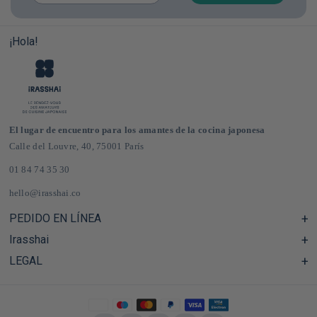
¡Hola!
El lugar de encuentro para los amantes de la cocina japonesa
Calle del Louvre, 40, 75001 París
01 84 74 35 30
hello@irasshai.co
PEDIDO EN LÍNEA
Irasshai
Centro de ayuda y preguntas frecuentes
Envíos y gastos de envío en Francia y Europa
LEGAL
Horario de la sede de la calle del Louvre, 40, París
Tienda de comestibles japonesa online
El concepto iRASSHAi
CGV
El programa de fidelización
Notas legales
Privatización